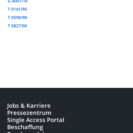
G 0001/16
T 0141/95
T 0598/98
T 0827/00
Jobs & Karriere
Pressezentrum
Single Access Portal
Beschaffung