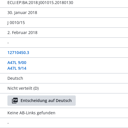
ECLI:EP:BA:2018:J001015.20180130
30. Januar 2018
J 0010/15
2. Februar 2018
-
12710450.3
A47L 9/00
A47L 9/14
Deutsch
Nicht verteilt (D)
Entscheidung auf Deutsch
Keine AB-Links gefunden
-