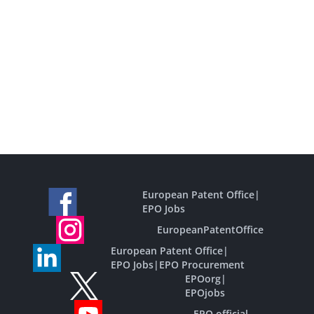
European Patent Office
|
EPO Jobs
EuropeanPatentOffice
European Patent Office
|
EPO Jobs
|
EPO Procurement
EPOorg
|
EPOjobs
EPO official