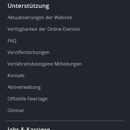
Footer
Unterstützung
-
Service
Aktualisierungen der Website
&
Verfügbarkeit der Online-Dienste
support
FAQ
Veröffentlichungen
Verfahrensbezogene Mitteilungen
Kontakt
Aboverwaltung
Offizielle Feiertage
Glossar
Footer
Jobs & Karriere