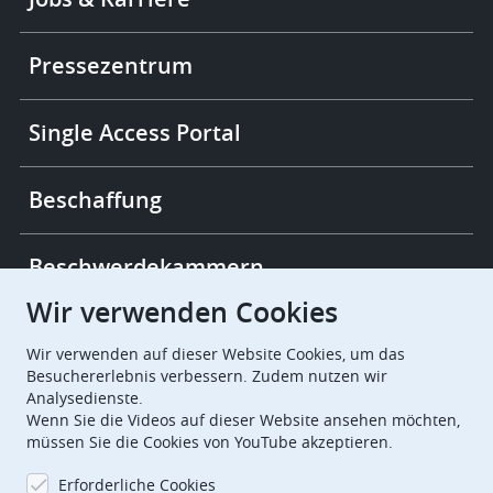
-
More
links
Pressezentrum
Single Access Portal
Beschaffung
Beschwerdekammern
Wir verwenden Cookies
European Patent Office
EPO Jobs
Wir verwenden auf dieser Website Cookies, um das
Besuchererlebnis verbessern. Zudem nutzen wir
Analysedienste.
EuropeanPatentOffice
Wenn Sie die Videos auf dieser Website ansehen möchten,
müssen Sie die Cookies von YouTube akzeptieren.
European Patent Office
EPO Jobs
Erforderliche Cookies
EPO Procurement