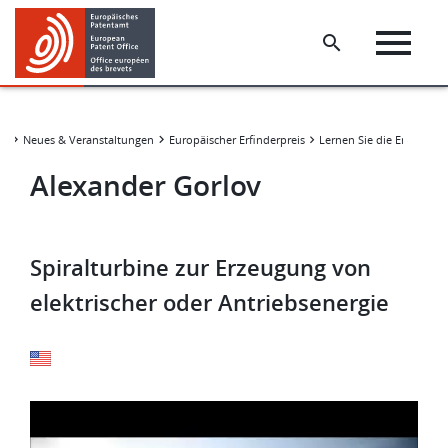
Skip
Skip
to
to
main
footer
content
Neues & Veranstaltungen
Europäischer Erfinderpreis
Alexander Gorlov
Spiralturbine zur Erzeugung von
elektrischer oder Antriebsenergie