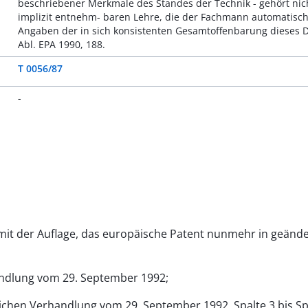
beschriebener Merkmale des Standes der Technik - gehört ni
implizit entnehm- baren Lehre, die der Fachmann automatisch 
Angaben der in sich konsistenten Gesamtoffenbarung dieses D
Abl. EPA 1990, 188.
T 0056/87
-
n mit der Auflage, das europäische Patent nunmehr in geä
andlung vom 29. September 1992;
ichen Verhandlung vom 29. September 1992, Spalte 3 bis Spa