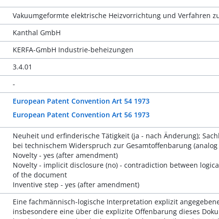
Vakuumgeformte elektrische Heizvorrichtung und Verfahren zu
Kanthal GmbH
KERFA-GmbH Industrie-beheizungen
3.4.01
-
European Patent Convention Art 54 1973
European Patent Convention Art 56 1973
Neuheit und erfinderische Tätigkeit (ja - nach Änderung); Sach
bei technischem Widerspruch zur Gesamtoffenbarung (analog T 5
Novelty - yes (after amendment)
Novelty - implicit disclosure (no) - contradiction between logic
of the document
Inventive step - yes (after amendment)
Eine fachmännisch-logische Interpretation explizit angegeben
insbesondere eine über die explizite Offenbarung dieses Dok