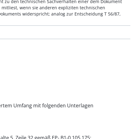
cht zu den technischen Sachverhalten einer dem Dokument
mitliest, wenn sie anderen expliziten technischen
okuments widerspricht; analog zur Entscheidung T 56/87,
ndertem Umfang mit folgenden Unterlagen
lte 5, Zeile 32 gemäß EP- B1-0 105 175;