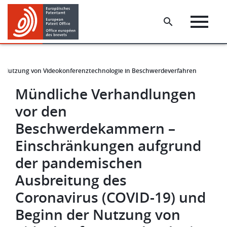
Skip
Skip
to
to
main
footer
content
 Nutzung von Videokonferenztechnologie in Beschwerdeverfahren
Mündliche Verhandlungen
vor den
Beschwerdekammern –
Einschränkungen aufgrund
der pandemischen
Ausbreitung des
Coronavirus (COVID-19) und
Beginn der Nutzung von