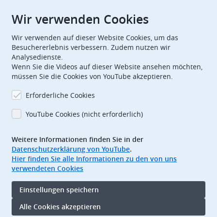
Wir verwenden Cookies
European Patent Office
EPO Jobs
Wir verwenden auf dieser Website Cookies, um das
Besuchererlebnis verbessern. Zudem nutzen wir
Analysedienste.
EuropeanPatentOffice
Wenn Sie die Videos auf dieser Website ansehen möchten,
müssen Sie die Cookies von YouTube akzeptieren.
European Patent Office
EPO Jobs
Erforderliche Cookies
EPO Procurement
YouTube Cookies (nicht erforderlich)
EPOorg
EPOjobs
Weitere Informationen finden Sie in der
Datenschutzerklärung von YouTube
.
TheEPO
Hier finden Sie alle Informationen zu den von uns
verwendeten Cookies
Footer
Impressum
Einstellungen speichern
Nutzungsbedingungen
Datenschutz
Alle Cookies akzeptieren
Barrierefreiheit