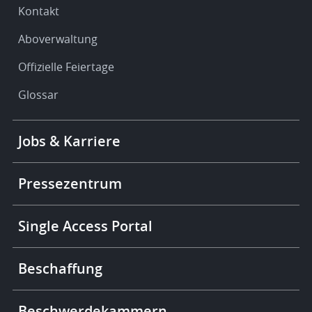
Kontakt
Aboverwaltung
Offizielle Feiertage
Glossar
Footer
Jobs & Karriere
-
More
links
Pressezentrum
Single Access Portal
Beschaffung
Beschwerdekammern