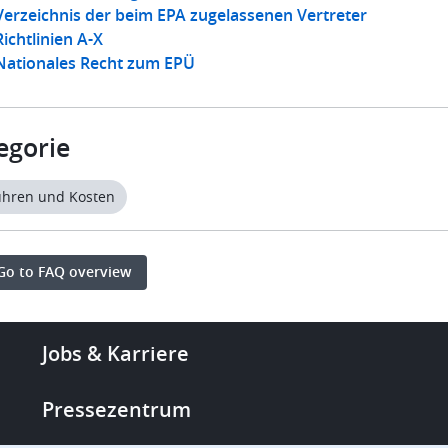
Verzeichnis der beim EPA zugelassenen Vertreter
Richtlinien A-X
Nationales Recht zum EPÜ
egorie
hren und Kosten
Go to FAQ overview
Footer
Jobs & Karriere
-
More
Pressezentrum
links