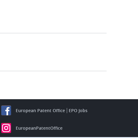
European Patent Office
EPO Jobs
EuropeanPatentOffice