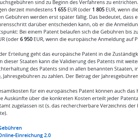
uchsgebühren sind zu Beginn des Verfahrens zu entrichte
gen derzeit mindestens
1 655
EUR (oder
1 805
EUR, wenn die
en Gebühren werden erst später fällig. Das bedeutet, dass
rensschritt darüber entscheiden kann, ob er die Anmeldung 
tspunkt: Bei einem Patent belaufen sich die Gebühren bis z
R (oder
6 950
EUR, wenn die europäische Anmeldung auf Pap
der Erteilung geht das europäische Patent in die Zuständigk
en dieser Staaten kann die Validierung des Patents mit weit
hterhaltung des Patents sind in allen benannten Staaten, i
 Jahresgebühren zu zahlen. Der Betrag der Jahresgebühren i
esamtkosten für ein europäisches Patent können auch das 
e Auskünfte über die konkreten Kosten erteilt jeder Patent
amt zugelassen ist (s. das recherchierbare Verzeichnis der
te).
Gebühren
Online-Einreichung 2.0