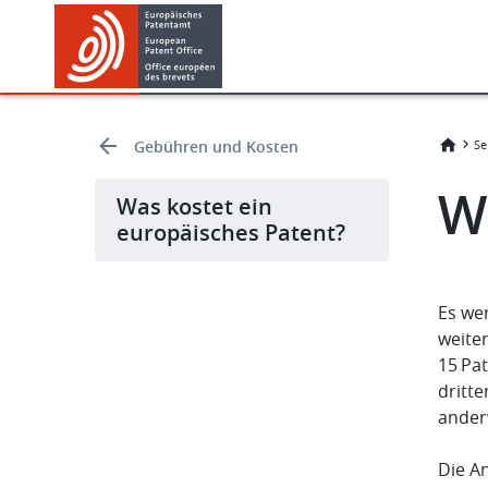
Skip
Skip
to
to
main
footer
content
Gebühren und Kosten
Se
W
Was kostet ein
europäisches Patent?
Es we
weite
15 Pa
dritt
ander
Die A