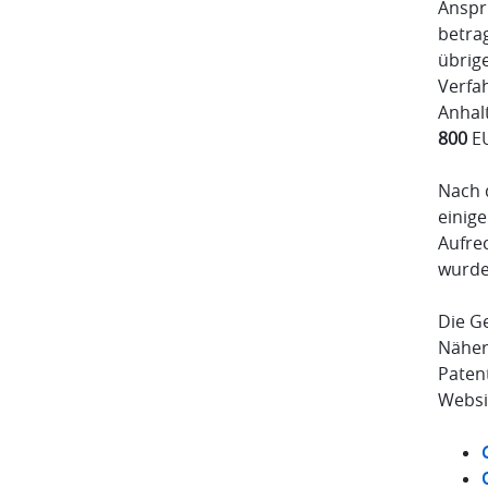
Anspr
betra
übrig
Verfah
Anhal
800
EU
Nach 
einig
Aufrec
wurde,
Die G
Näher
Patent
Websi