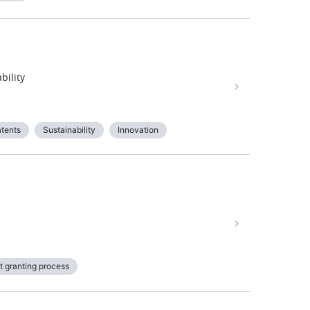
bility
atents
Sustainability
Innovation
t granting process