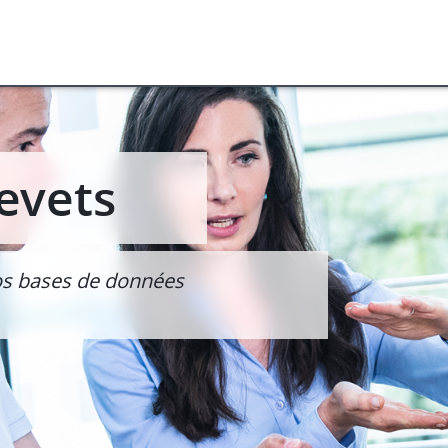
evets
os bases de données