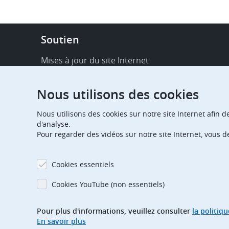
Footer
Soutien
-
Service
Mises à jour du site Internet
&
Disponibilité de services en ligne
support
Nous utilisons des cookies
FAQ
Nous utilisons des cookies sur notre site Internet afin d
Publications
d'analyse.
Pour regarder des vidéos sur notre site Internet, vous 
Notifications relatives aux procédures
Contact
Cookies essentiels
Centre d'abonnement
Cookies YouTube (non essentiels)
Jours fériés
Pour plus d'informations, veuillez consulter
la politiq
En savoir plus
Glossaire