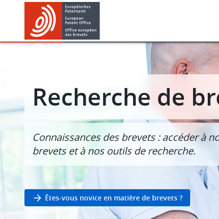
Skip
Skip
to
to
main
footer
content
Recherche de br
Connaissances des brevets : accéder à n
brevets et à nos outils de recherche.
Êtes-vous novice en matière de brevets ?