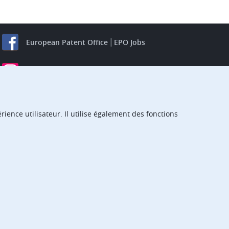
European Patent Office
EPO Jobs
EuropeanPatentOffice
European Patent Office
EPO Jobs
EPO Procurement
ience utilisateur. Il utilise également des fonctions
EPOorg
EPOjobs
TheEPO