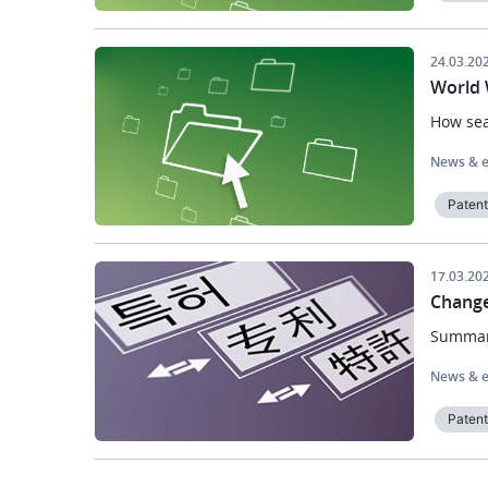
Image
24.03.20
World 
How sea
News & e
Paten
Image
17.03.20
Change
Summary
News & e
Paten