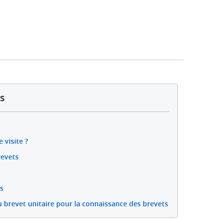
s
e visite ?
revets
s
u brevet unitaire pour la connaissance des brevets