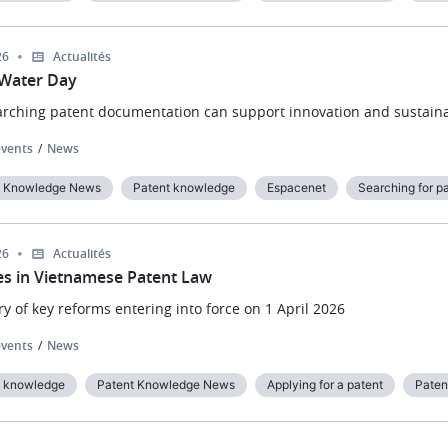
26
Actualités
Water Day
rching patent documentation can support innovation and sustaina
vents
News
t Knowledge News
Patent knowledge
Espacenet
Searching for p
26
Actualités
s in Vietnamese Patent Law
 of key reforms entering into force on 1 April 2026
vents
News
t knowledge
Patent Knowledge News
Applying for a patent
Paten