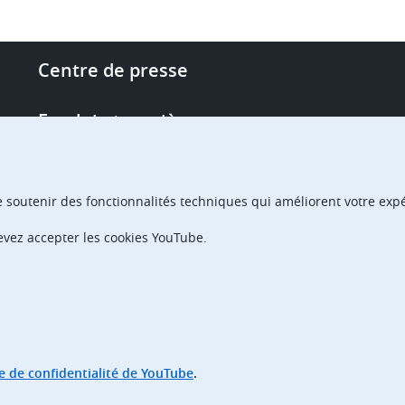
Footer
Centre de presse
-
More
Emploi et carrière
links
Single Access Portal
e soutenir des fonctionnalités techniques qui améliorent votre expér
Achats
devez accepter les cookies YouTube.
Chambres de recours
ue de confidentialité de YouTube
.