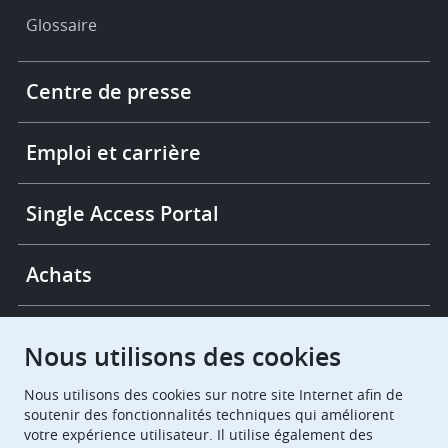
Glossaire
Footer
Centre de presse
-
More
links
Emploi et carrière
Single Access Portal
Achats
Chambres de recours
Nous utilisons des cookies
Nous utilisons des cookies sur notre site Internet afin de
European Patent Office
EPO Jobs
soutenir des fonctionnalités techniques qui améliorent
votre expérience utilisateur. Il utilise également des