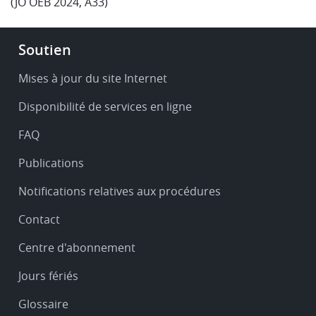
(JO OEB 2024, A33)
Footer
Soutien
-
Service
Mises à jour du site Internet
&
Disponibilité de services en ligne
support
FAQ
Publications
Notifications relatives aux procédures
Contact
Centre d'abonnement
Jours fériés
Glossaire