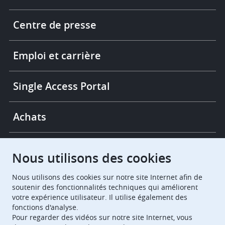
Footer
Centre de presse
-
More
links
Emploi et carrière
Single Access Portal
Achats
Chambres de recours
Nous utilisons des cookies
Nous utilisons des cookies sur notre site Internet afin de
European Patent Office
EPO Jobs
soutenir des fonctionnalités techniques qui améliorent
votre expérience utilisateur. Il utilise également des
fonctions d'analyse.
EuropeanPatentOffice
Pour regarder des vidéos sur notre site Internet, vous