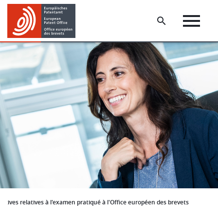
Skip
Skip
to
to
main
footer
content
ectives relatives à l'examen pratiqué à l'Office européen des brevets