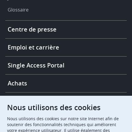
Glossaire
Footer
Centre de presse
-
More
links
Emploi et carrière
Single Access Portal
Achats
Chambres de recours
Nous utilisons des cookies
Nous utilisons des cookies sur notre site Internet afin de
European Patent Office
EPO Jobs
soutenir des fonctionnalités techniques qui améliorent
votre expérience utilisateur. Il utilise également des