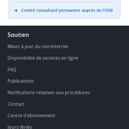
Comité consultatif permanent auprès de l'OEB
Footer
Soutien
-
Service
Mises à jour du site Internet
&
Disponibilité de services en ligne
support
FAQ
Publications
Notifications relatives aux procédures
Contact
Centre d'abonnement
Jours fériés