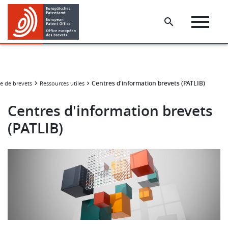
Skip
Skip
to
to
main
footer
content
Centres d'information brevets (PATLIB)
e de brevets
Ressources utiles
Centres d'information brevets
(PATLIB)
Image