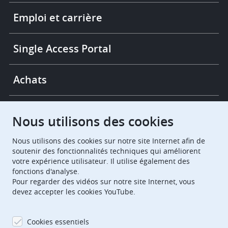
More
links
Emploi et carrière
Single Access Portal
Achats
Chambres de recours
Nous utilisons des cookies
Nous utilisons des cookies sur notre site Internet afin de
European Patent Office
EPO Jobs
soutenir des fonctionnalités techniques qui améliorent
votre expérience utilisateur. Il utilise également des
fonctions d'analyse.
EuropeanPatentOffice
Pour regarder des vidéos sur notre site Internet, vous
devez accepter les cookies YouTube.
European Patent Office
EPO Jobs
EPO Procurement
Cookies essentiels