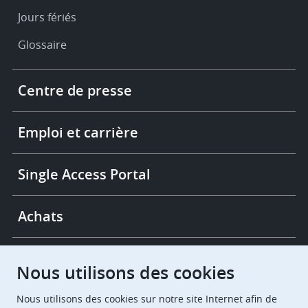
Jours fériés
Glossaire
Footer
Centre de presse
-
More
links
Emploi et carrière
Single Access Portal
Achats
Chambres de recours
Nous utilisons des cookies
Nous utilisons des cookies sur notre site Internet afin de
European Patent Office
EPO Jobs