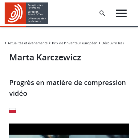
Skip
Skip
to
to
main
footer
content
Actualités et événements
Prix de l'inventeur européen
Découvrir les inventeu
Marta Karczewicz
Progrès en matière de compression
vidéo