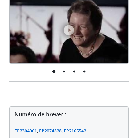
Marta
Karczewicz
-
Advances
in
video
compression
Numéro de brevet :
EP2304961
,
EP2074828
,
EP2165542