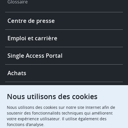
Glossaire
Footer
Centre de presse
-
More
links
Emploi et carrière
Single Access Portal
Achats
Chambres de recours
Nous utilisons des cookies
Nous utilisons des cookies sur notre site Internet afin de
European Patent Office
EPO Jobs
soutenir des fonctionnalités techniques qui améliorent
votre expérience utilisateur. Il utilise également des
fonctions d'analyse.
EuropeanPatentOffice