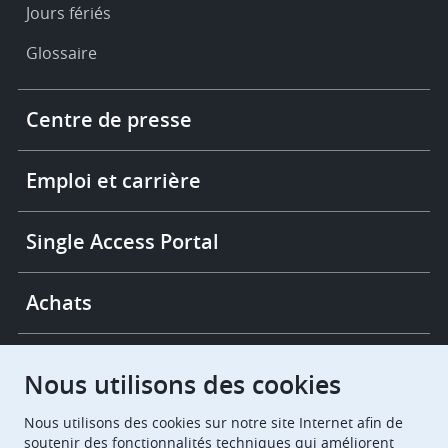
Jours fériés
Glossaire
Footer
Centre de presse
-
More
links
Emploi et carrière
Single Access Portal
Achats
Chambres de recours
Nous utilisons des cookies
Nous utilisons des cookies sur notre site Internet afin de
European Patent Office
EPO Jobs
soutenir des fonctionnalités techniques qui améliorent