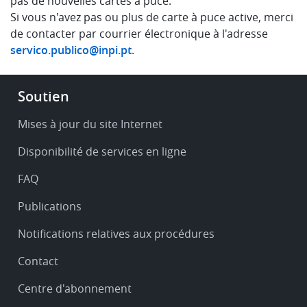
pas de nouvelles cartes à puce.
Si vous n'avez pas ou plus de carte à puce active, merci
de contacter par courrier électronique à l'adresse
servico.publico@inpi.pt
.
Footer
Soutien
-
Service
Mises à jour du site Internet
&
Disponibilité de services en ligne
support
FAQ
Publications
Notifications relatives aux procédures
Contact
Centre d'abonnement