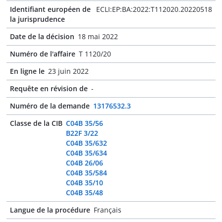
Identifiant européen de
ECLI:EP:BA:2022:T112020.20220518
la jurisprudence
Date de la décision
18 mai 2022
Numéro de l'affaire
T 1120/20
En ligne le
23 juin 2022
Requête en révision de
-
Numéro de la demande
13176532.3
Classe de la CIB
C04B 35/56
B22F 3/22
C04B 35/632
C04B 35/634
C04B 26/06
C04B 35/584
C04B 35/10
C04B 35/48
Langue de la procédure
Français