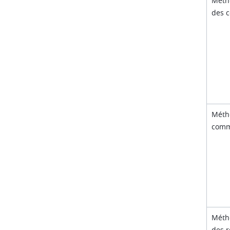
Méth
des c
Méth
comm
Méth
des r