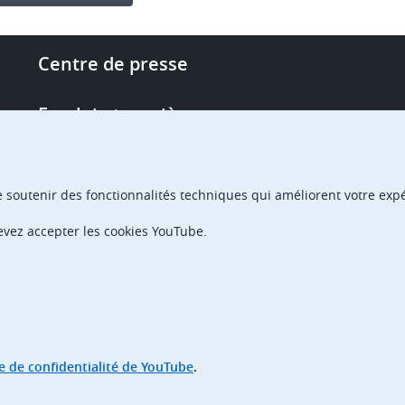
Footer
Centre de presse
-
More
Emploi et carrière
links
Single Access Portal
e soutenir des fonctionnalités techniques qui améliorent votre expér
Achats
devez accepter les cookies YouTube.
Chambres de recours
ue de confidentialité de YouTube
.