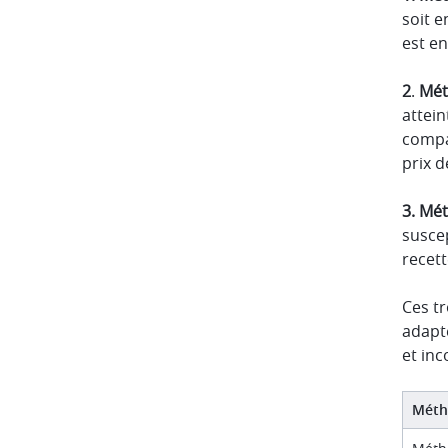
soit e
est en
2
.
Mét
attei
compa
prix d
3. Mé
suscep
recett
Ces tr
adapté
et inc
Méth