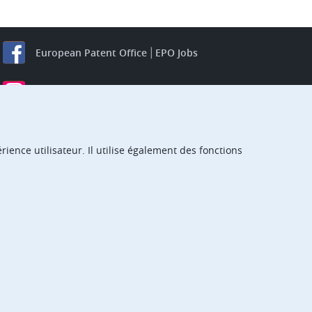
European Patent Office
EPO Jobs
EuropeanPatentOffice
European Patent Office
EPO Jobs
EPO Procurement
ience utilisateur. Il utilise également des fonctions
EPOorg
EPOjobs
TheEPO