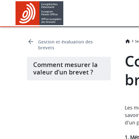
Skip
Skip
to
to
main
footer
content
Gestion et évaluation des
Se
brevets
C
Comment mesurer la
valeur d'un brevet ?
br
Les m
savoir
d'un p
1. Mé