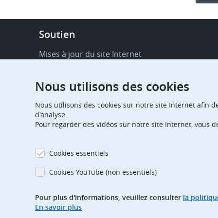
Footer
Soutien
-
Service
Mises à jour du site Internet
&
Disponibilité de services en ligne
support
Nous utilisons des cookies
FAQ
Nous utilisons des cookies sur notre site Internet afin d
Publications
d'analyse.
Pour regarder des vidéos sur notre site Internet, vous 
Notifications relatives aux procédures
Contact
Cookies essentiels
Centre d'abonnement
Cookies YouTube (non essentiels)
Jours fériés
Pour plus d'informations, veuillez consulter
la politiq
En savoir plus
Glossaire