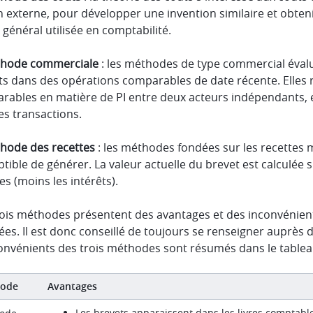
n externe, pour développer une invention similaire et obte
 général utilisée en comptabilité.
hode commerciale
: les méthodes de type commercial évalu
nts dans des opérations comparables de date récente. Elles
rables en matière de PI entre deux acteurs indépendants, et
es transactions.
thode des recettes
: les méthodes fondées sur les recettes 
tible de générer. La valeur actuelle du brevet est calculée 
es (moins les intérêts).
ois méthodes présentent des avantages et des inconvénients. 
es. Il est donc conseillé de toujours se renseigner auprès d
onvénients des trois méthodes sont résumés dans le tableau
ode
Avantages
Les brevets apparaissent dans les livres comptabl