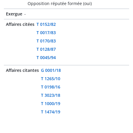
Opposition réputée formée (oui)
Exergue
-
Affaires citées
T 0152/82
T 0017/83
T 0170/83
T 0128/87
T 0045/94
Affaires citantes
G 0001/18
T 1265/10
T 0198/16
T 3023/18
T 1000/19
T 1474/19