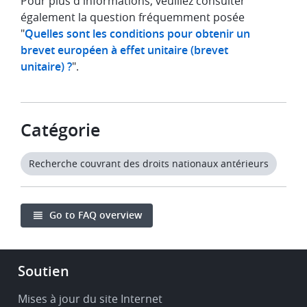
Pour plus d'informations, veuillez consulter
également la question fréquemment posée
"
Quelles sont les conditions pour obtenir un
brevet européen à effet unitaire (brevet
unitaire) ?
".
Catégorie
Recherche couvrant des droits nationaux antérieurs
Go to FAQ overview
Footer
Soutien
-
Service
Mises à jour du site Internet