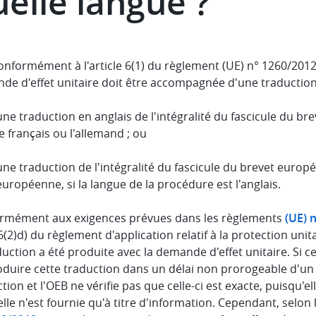
elle langue ?
onformément à l'article 6(1) du règlement (UE) n° 1260/201
de d'effet unitaire doit être accompagnée d'une traduction 
une traduction en anglais de l'intégralité du fascicule du br
le français ou l'allemand ; ou
une traduction de l'intégralité du fascicule du brevet europé
européenne, si la langue de la procédure est l'anglais.
rmément aux exigences prévues dans les règlements
(UE) 
6(2)d) du règlement d'application relatif à la protection unit
duction a été produite avec la demande d'effet unitaire. Si ce
duire cette traduction dans un délai non prorogeable d'un 
tion et l'OEB ne vérifie pas que celle-ci est exacte, puisqu'e
elle n'est fournie qu'à titre d'information. Cependant, selo