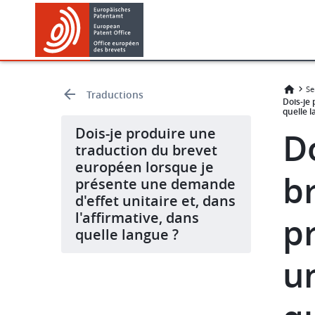
Skip
Skip
to
to
main
footer
content
Se
Traductions
Dois-je
quelle l
Dois-je produire une
D
traduction du brevet
européen lorsque je
b
présente une demande
d'effet unitaire et, dans
l'affirmative, dans
p
quelle langue ?
un