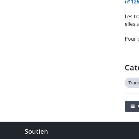
n° 12
Les tr
elles 
Pour p
Cat
Trad
Footer
Soutien
-