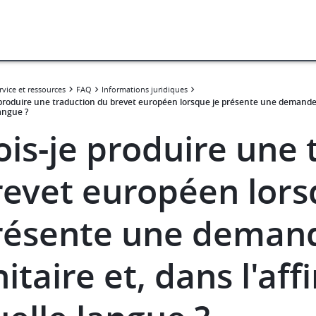
rvice et ressources
FAQ
Informations juridiques
 produire une traduction du brevet européen lorsque je présente une demande d'
angue ?
ois-je produire une 
revet européen lors
résente une demand
itaire et, dans l'af