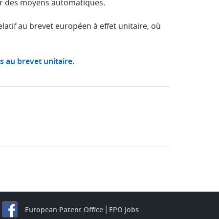
par des moyens automatiques.
latif au brevet européen à effet unitaire, où
es au brevet unitaire
.
European Patent Office
EPO Jobs