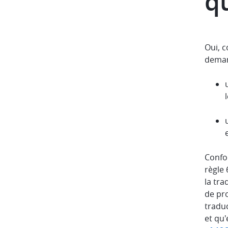
qu
Oui, c
deman
Confo
règle 
la tra
de pro
traduc
et qu'