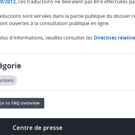
60/2012
, ces traductions ne devraient pas être effectuées 
aductions sont versées dans la partie publique du dossier re
sont ouvertes à la consultation publique en ligne.
lus d'informations, veuillez consulter les
Directives relativ
égorie
uctions
Go to FAQ overview
Footer
Centre de presse
-