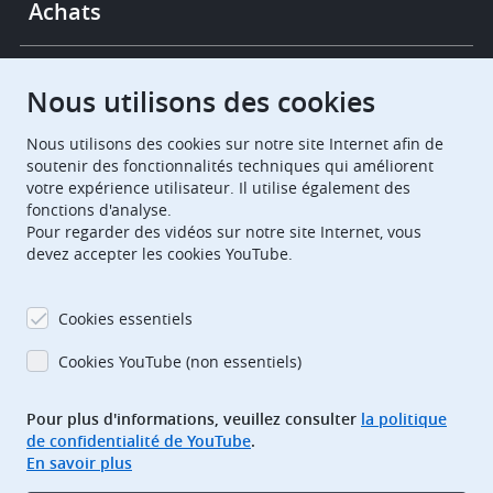
Achats
Chambres de recours
Nous utilisons des cookies
Nous utilisons des cookies sur notre site Internet afin de
European Patent Office
EPO Jobs
soutenir des fonctionnalités techniques qui améliorent
votre expérience utilisateur. Il utilise également des
fonctions d'analyse.
EuropeanPatentOffice
Pour regarder des vidéos sur notre site Internet, vous
devez accepter les cookies YouTube.
European Patent Office
EPO Jobs
EPO Procurement
Cookies essentiels
EPOorg
EPOjobs
Cookies YouTube (non essentiels)
Pour plus d'informations, veuillez consulter
la politique
TheEPO
de confidentialité de YouTube
.
En savoir plus
Footer
Adresse bibliographique