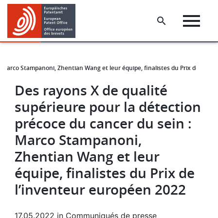
Skip
Skip
to
to
main
footer
content
: Marco Stampanoni, Zhentian Wang et leur équipe, finalistes du Prix de l’inv
Des rayons X de qualité
supérieure pour la détection
précoce du cancer du sein :
Marco Stampanoni,
Zhentian Wang et leur
équipe, finalistes du Prix de
l’inventeur européen 2022
17.05.2022
in
Communiqués de presse