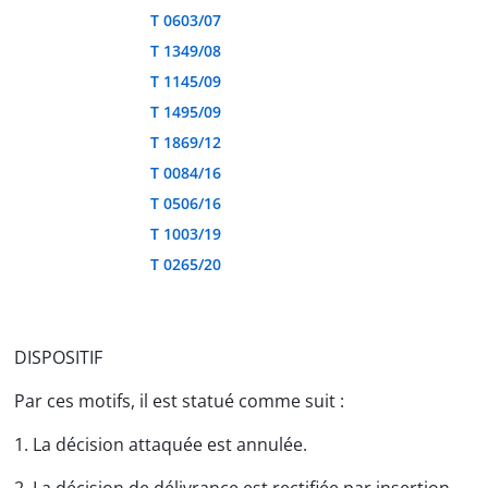
T 0603/07
T 1349/08
T 1145/09
T 1495/09
T 1869/12
T 0084/16
T 0506/16
T 1003/19
T 0265/20
DISPOSITIF
Par ces motifs, il est statué comme suit :
1. La décision attaquée est annulée.