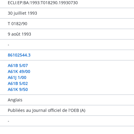
ECLI:EP:BA:1993:T018290.19930730
30 juilliet 1993
T 0182/90
9 août 1993
-
86102544.3
A61B 5/07
A61K 49/00
A61J 1/00
A61B 5/02
A61K 9/50
Anglais
Publiées au Journal officiel de l'OEB (A)
-