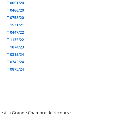
T 0051/20
T 0466/20
T 0758/20
T 1531/21
T 0447/22
T 1135/22
T 1874/23
T 0315/24
T 0742/24
T 0873/24
se à la Grande Chambre de recours :