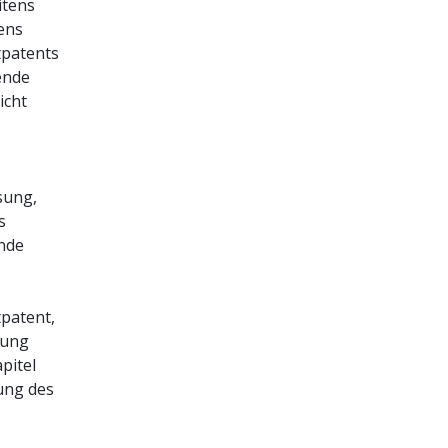
itens
ens
tpatents
ende
icht
sung,
s
nde
tpatent,
hung
pitel
ung des