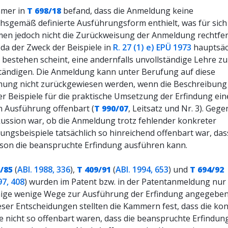
mmer in
T 698/18
befand, dass die Anmeldung keine
hsgemäß definierte Ausführungsform enthielt, was für sich
n jedoch nicht die Zurückweisung der Anmeldung rechtfer
 da der Zweck der Beispiele in
R. 27 (1) e) EPÜ 1973
hauptsäc
 bestehen scheint, eine andernfalls unvollständige Lehre zu
ständigen. Die Anmeldung kann unter Berufung auf diese
ung nicht zurückgewiesen werden, wenn die Beschreibung 
er Beispiele für die praktische Umsetzung der Erfindung ei
n Ausführung offenbart (
T 990/07
, Leitsatz und Nr. 3). Geg
kussion war, ob die Anmeldung trotz fehlender konkreter
ngsbeispiele tatsächlich so hinreichend offenbart war, das
son die beanspruchte Erfindung ausführen kann.
/85
(
ABl. 1988, 336
),
T 409/91
(
ABl. 1994, 653
) und
T 694/92
97, 408
) wurden im Patent bzw. in der Patentanmeldung nur
nige wenige Wege zur Ausführung der Erfindung angegeben.
ieser Entscheidungen stellten die Kammern fest, dass die ko
le nicht so offenbart waren, dass die beanspruchte Erfindun