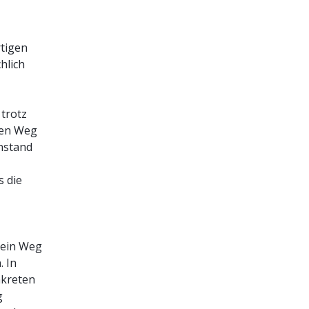
tigen
hlich
trotz
nen Weg
enstand
s die
 ein Weg
 In
nkreten
g