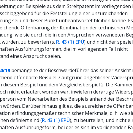
eitung der Beispiele aus dem Streitpatent im vorliegenden F
usschlaggebend für die Feststellung einer unzureichenden
rung sei und dieser Punkt unbeantwortet bleiben könne. Es 
reichende Offenbarung der Kombination der technischen M
indung, wie sie durch die in den Ansprüchen verwendeten Beg
t würden, zu bewerten (s.
R. 43 (1) EPÜ
) und nicht der spezie
lhaften Ausführungsformen, die im vorliegenden Fall nicht
and eines Anspruchs seien.
84/19
bemängelte der Beschwerdeführer das seiner Ansicht
chend offenbarte Beispiel 7 aufgrund angeblicher Widersp
n diesem Beispiel und dem Vergleichsbeispiel 2. Die Kammer
doch nicht erläutert worden war, inwiefern derartige Widers
hperson vom Nacharbeiten des Beispiels anhand der Beschr
n würden. Darüber hinaus gilt es, die ausreichende Offenba
tion erfindungsgemäßer technischer Merkmale, d. h. wie si
en definiert sind (
R. 43 (1) EPÜ
), zu beurteilen, und nicht ei
haften Ausführungsform, bei der es sich im vorliegenden Fal