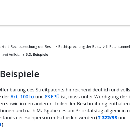
exte
Rechtsprechung der Beschwerdekammern des EPA
Rechtsprechung der Beschwerdekammern des Europäischen Patentamts
5. Deutlichkeit und Vollständigkeit der Offenbarung
5.3. Beispiele
 Beispiele
Offenbarung des Streitpatents hinreichend deutlich und voll
e der
Art. 100 b)
und
83 EPÜ
ist, muss unter Würdigung der 
len sowie in den anderen Teilen der Beschreibung enthalte
tionen und nach Maßgabe des am Prioritätstag allgemein ü
stands der Fachperson entschieden werden (
T 322/93
und
1
).