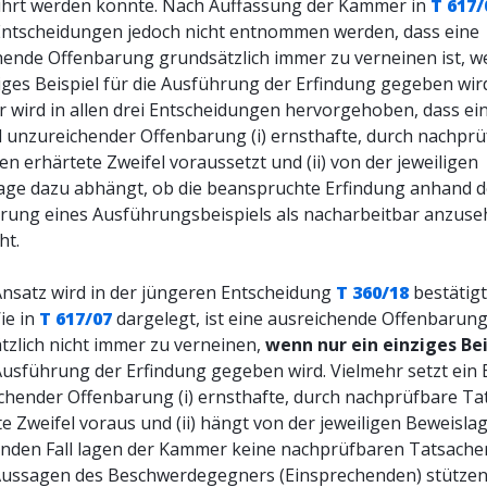
hrt werden konnte. Nach Auffassung der Kammer in
T 617/
Entscheidungen jedoch nicht entnommen werden, dass eine
hende Offenbarung grundsätzlich immer zu verneinen ist, 
iges Beispiel für die Ausführung der Erfindung gegeben wir
r wird in allen drei Entscheidungen hervorgehoben, dass ei
 unzureichender Offenbarung (i) ernsthafte, durch nachpr
n erhärtete Zweifel voraussetzt und (ii) von der jeweiligen
age dazu abhängt, ob die beanspruchte Erfindung anhand d
rung eines Ausführungsbeispiels als nacharbeitbar anzuseh
ht.
Ansatz wird in der jüngeren Entscheidung
T 360/18
bestätigt
ie in
T 617/07
dargelegt, ist eine ausreichende Offenbarun
tzlich nicht immer zu verneinen,
wenn nur ein einziges Bei
 Ausführung der Erfindung gegeben wird. Vielmehr setzt ein
chender Offenbarung (i) ernsthafte, durch nachprüfbare T
e Zweifel voraus und (ii) hängt von der jeweiligen Beweislag
enden Fall lagen der Kammer keine nachprüfbaren Tatsache
 Aussagen des Beschwerdegegners (Einsprechenden) stützen