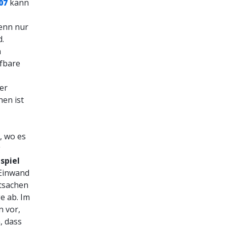
07
kann
wenn nur
d.
n
üfbare
er
en ist
, wo es
g
spiel
 Einwand
atsachen
e ab. Im
n vor,
, dass