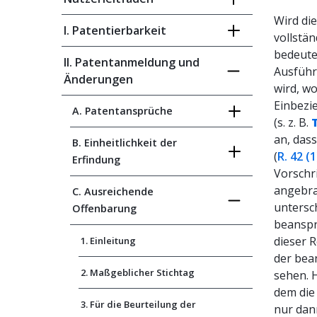
Wird di
I. Patentierbarkeit
vollstä
bedeute
II. Patentanmeldung und
Ausführ
Änderungen
wird, w
Einbezi
A. Patentansprüche
(s. z. B.
an, das
B. Einheitlichkeit der
(
R. 42 (
Erfindung
Vorschri
angebra
C. Ausreichende
untersc
Offenbarung
beanspr
dieser 
1. Einleitung
der bea
2. Maßgeblicher Stichtag
sehen. H
dem die
3. Für die Beurteilung der
nur dan