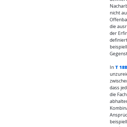
Nacharb
nicht a
Offenba
die aus
der Erf
definier
beispie
Gegenst
In
T 18
unzurei
zwische
dass je
die Fac
abhalte
Kombina
Ansprüch
beispiel