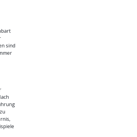
nbart
r
en sind
ammer
3
r
Nach
führung
zu
rnis,
spiele