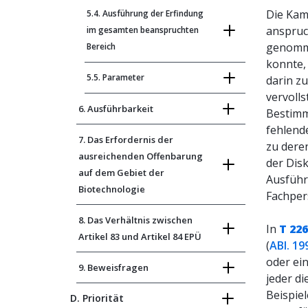
Die Ka
5.4. Ausführung der Erfindung
anspruc
im gesamten beanspruchten
genomme
Bereich
konnte,
5.5. Parameter
darin zu
vervoll
6. Ausführbarkeit
Bestimm
fehlend
7. Das Erfordernis der
zu dere
ausreichenden Offenbarung
der Dis
auf dem Gebiet der
Ausführu
Biotechnologie
Fachper
8. Das Verhältnis zwischen
In
T 226
Artikel 83 und Artikel 84 EPÜ
(
ABl. 19
oder ei
9. Beweisfragen
jeder d
Beispie
D. Priorität