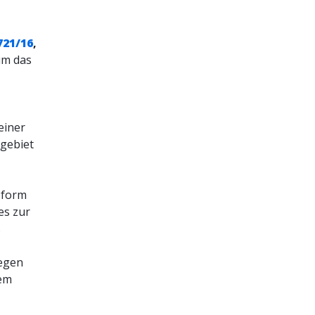
721/16
,
um das
einer
hgebiet
sform
es zur
s
gegen
sem