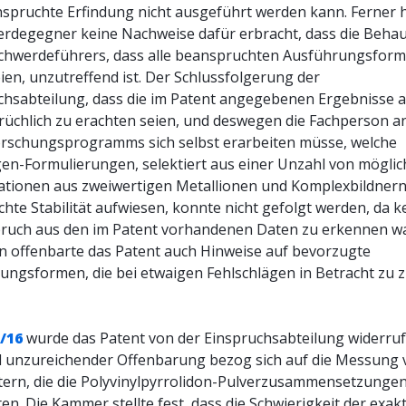
nspruchte Erfindung nicht ausgeführt werden kann. Ferner 
rdegegner keine Nachweise dafür erbracht, dass die Beha
chwerdeführers, dass alle beanspruchten Ausführungsfor
eien, unzutreffend ist. Der Schlussfolgerung der
chsabteilung, dass die im Patent angegebenen Ergebnisse a
rüchlich zu erachten seien, und deswegen die Fachperson 
orschungsprogramms sich selbst erarbeiten müsse, welche
gen-Formulierungen, selektiert aus einer Unzahl von mögli
tionen aus zweiwertigen Metallionen und Komplexbildnern,
hte Stabilität aufwiesen, konnte nicht gefolgt werden, da k
ruch aus den im Patent vorhandenen Daten zu erkennen wa
n offenbarte das Patent auch Hinweise auf bevorzugte
ungsformen, die bei etwaigen Fehlschlägen in Betracht zu 
/16
wurde das Patent von der Einspruchsabteilung widerruf
 unzureichender Offenbarung bezog sich auf die Messung 
ern, die die Polyvinylpyrrolidon-Pulverzusammensetzunge
ten. Die Kammer stellte fest, dass die Schwierigkeit der exak