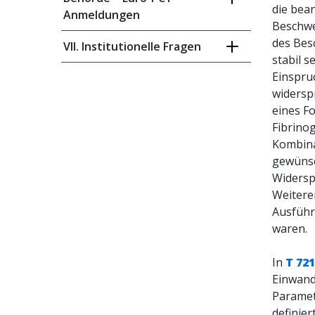
die bea
Anmeldungen
Beschwe
des Bes
VII. Institutionelle Fragen
stabil s
Einspru
widersp
eines F
Fibrino
Kombina
gewünsc
Widersp
Weitere
Ausführ
waren.
In
T 721
Einwand
Paramet
definier