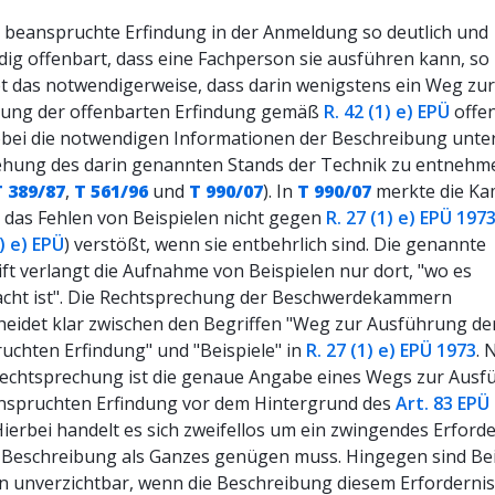
e beanspruchte Erfindung in der Anmeldung so deutlich und
ndig offenbart, dass eine Fachperson sie ausführen kann, so
t das notwendigerweise, dass darin wenigstens ein Weg zur
ung der offenbarten Erfindung gemäß
R. 42 (1) e) EPÜ
offe
obei die notwendigen Informationen der Beschreibung unte
ehung des darin genannten Stands der Technik zu entnehm
T 389/87
,
T 561/96
und
T 990/07
). In
T 990/07
merkte die K
s das Fehlen von Beispielen nicht gegen
R. 27 (1) e) EPÜ 197
1) e) EPÜ
) verstößt, wenn sie entbehrlich sind. Die genannte
ft verlangt die Aufnahme von Beispielen nur dort, "wo es
cht ist". Die Rechtsprechung der Beschwerdekammern
heidet klar zwischen den Begriffen "Weg zur Ausführung de
uchten Erfindung" und "Beispiele" in
R. 27 (1) e) EPÜ 1973
. 
Rechtsprechung ist die genaue Angabe eines Wegs zur Aus
nspruchten Erfindung vor dem Hintergrund des
Art. 83 EPÜ
ierbei handelt es sich zweifellos um ein zwingendes Erforde
 Beschreibung als Ganzes genügen muss. Hingegen sind Bei
n unverzichtbar, wenn die Beschreibung diesem Erfordernis