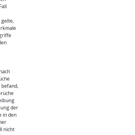
all
gelte,
erkmale
riffe
llen
 nach
rüche
 befand,
prüche
eibung
rung der
e in den
ner
l nicht