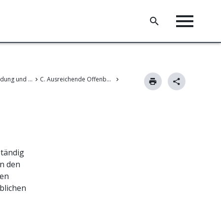
II. Patentanmeldung und Änderungen
C. Ausreichende Offenbarung
ständig
in den
nen
blichen