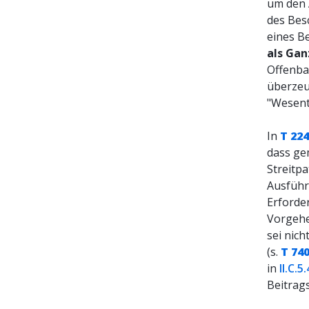
um den 
des Bes
eines B
als Gan
Offenba
überze
"Wesent
In
T 22
dass g
Streitp
Ausführ
Erforder
Vorgehen
sei nic
(s.
T 74
in
II.C.5.
Beitrag