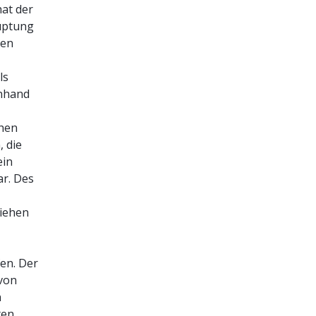
hat der
uptung
men
ls
anhand
chen
 die
ein
r. Des
ziehen
en. Der
von
n
ten