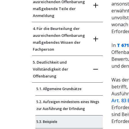
ausreichenden Offenbarung
ansonst
maßgebende Teile der
erwähnt
Anmeldung
unvolls
wonach 
4. Für die Beurteilung der
Erforde
ausreichenden Offenbarung
maßgebendes Wissen der
In
T 671
Fachperson
Offenba
Bewertu
5. Deutlichkeit und
und den
Vollständigkeit der
Offenbarung
Was den
betriff
5.1. Allgemeine Grundsätze
Ausführ
Art. 83
5.2. Aufzeigen mindestens eines Wegs
Erforde
zur Ausführung der Erfindung
sind Be
Erforde
5.3. Beispiele