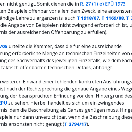
en nicht genügt. Somit dienen die in
R. 27 (1) e) EPÜ 1973
en Beispiele offenbar vor allem dem Zweck, eine ansonsten
tändige Lehre zu ergänzen (s. auch
T 1918/07
,
T 1169/08
,
T 
die Angabe von Beispielen nicht zwingend erforderlich ist, 
rnis der ausreichenden Offenbarung zu erfüllen).
/05
urteilte die Kammer, dass die für eine ausreichende
rung erforderliche Menge an technischen Einzelheiten von 
ng des Sachverhalts des jeweiligen Einzelfalls, wie dem Fac
 faktisch offenbarten technischen Details, abhängt.
 weiteren Einwand einer fehlenden konkreten Ausführung
t, ist nach der Rechtsprechung die genaue Angabe eines Weg
ung der beanspruchten Erfindung vor dem Hintergrund de
 EPÜ
zu sehen. Hierbei handelt es sich um ein zwingendes
rnis, dem die Beschreibung als Ganzes genügen muss. Hin
ispiele nur dann unverzichtbar, wenn die Beschreibung die
rnis ansonsten nicht genügt (
T 2794/17
).