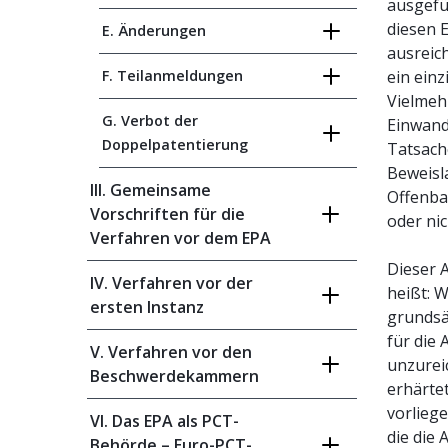
ausgefü
diesen 
E. Änderungen
ausreic
F. Teilanmeldungen
ein einz
Vielmeh
G. Verbot der
Einwand
Doppelpatentierung
Tatsache
Beweisl
III. Gemeinsame
Offenba
Vorschriften für die
oder nic
Verfahren vor dem EPA
Dieser 
IV. Verfahren vor der
heißt: W
ersten Instanz
grundsä
für die
V. Verfahren vor den
unzurei
Beschwerdekammern
erhärtet
vorlieg
VI. Das EPA als PCT-
die die
Behörde – Euro-PCT-