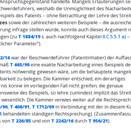
Anspruchsgegenstand handelte. Mangels Erläuterungen se
chwerdeführers, weshalb die Unmöglichkeit des Nacharbeit
eispiels des Patents – ohne Betrachtung der Lehre des Strei
zes
sowie der zahlreichen weiteren Beispiele – die ausreich
rung infrage stellen würde, konnte auch dieses Argument n
ugen (zu
T 1884/19
s. auch nachfolgend Kapitel
II.C.5.5.1 a)
–
licher Parameter").
42/16
war der Beschwerdeführer (Patentinhaber) der Auffas
emäß
T 665/90
eine exakte Nacharbeitung eines Beispiels de
atents notwendig gewesen wäre, um die behauptete mangel
barkeit zu belegen. Die Kammer entschied, ein derartiges
nis könne im vorliegenden Fall nicht greifen; die genaue
sweise des Beispiels, so lehre zumindest implizit das Strei
ht wesentlich. Die Kammer verwies weiter auf die Rechtsprec
0/90
,
T 406/91
,
T 1712/09
in Verbindung mit der in diesem Ka
4
behandelten ständigen Rechtsprechung). (Zusammenfass
s von
T 226/85
und von
T 2242/16
durch
T 956/21
).