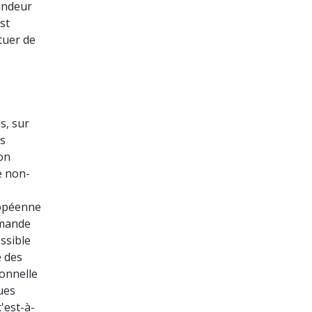
mandeur
st
tuer de
s, sur
as
ion
e non-
ropéenne
emande
ssible
e des
ionnelle
ues
'est-à-