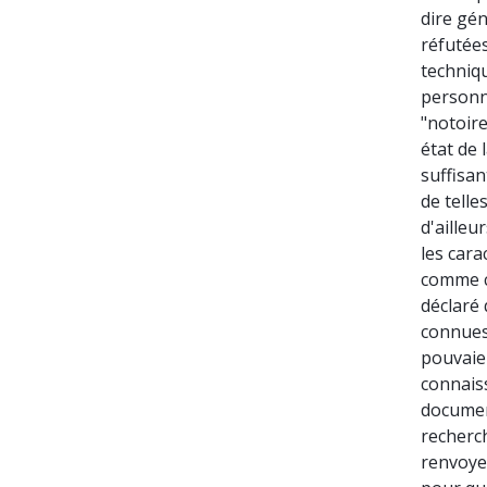
dire gé
réfutées
techniqu
personn
"notoire
état de
suffisan
de telle
d'ailleu
les cara
comme c
déclaré 
connues.
pouvaien
connaiss
document
recherch
renvoyer