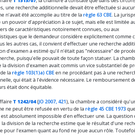
ffaire
T 1515/07
, la chambre a constaté que dans des circon
, une recherche additionnelle devait être effectuée si aucu
e n'avait été accomplie au titre de la
règle 63 CBE
. La juris
 un pouvoir d'appréciation à ce sujet, mais elle est limitée a
iers de caractéristiques notoirement connues, ou aux
ristiques que le demandeur considère explicitement comme 
s les autres cas, il convient d'effectuer une recherche addit
ion d'examen a estimé qu'il n'était pas "nécessaire" de procé
erche, puisqu'elle pouvait de toute façon statuer. La chamb
 la division d'examen avait commis un vice substantiel de p
 de la
règle 103(1)a) CBE
en ne procédant pas à une recherc
nelle, qui était à l'évidence nécessaire. Le remboursement de
rs était donc équitable.
ffaire
T 1242/04
(
JO 2007, 421
), la chambre a considéré qu'u
he ne peut être refusée en vertu de la
règle 45 CBE 1973
qu
l est absolument impossible d'en effectuer une. La question
i la division de la recherche estime que le résultat d'une rec
le pour l'examen quant au fond ne joue aucun rôle. Toutefoi