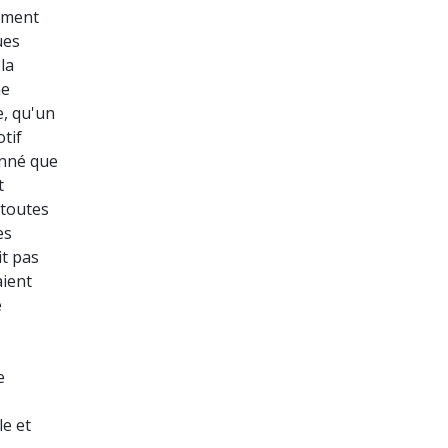
ement
ues
la
me
e, qu'un
tif
onné que
t
 toutes
es
it pas
aient
e
e
le et