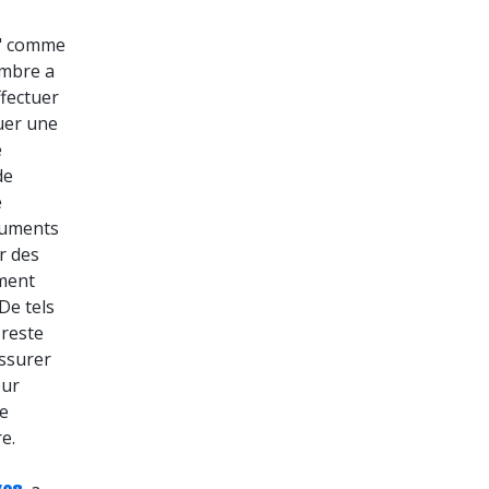
s" comme
ambre a
ffectuer
tuer une
e
de
é
ocuments
r des
ement
 De tels
 reste
assurer
our
de
e.