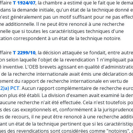
ffaire
T 1924/07
, la chambre a estimé que le fait que le de
 dans la demande initiale, qu'un état de la technique donné e
n'est généralement pas un motif suffisant pour ne pas effec
e additionnelle. Il ne peut être renoncé à une recherche
nelle que si toutes les caractéristiques techniques d'une
ation correspondent à un état de la technique notoire.
ffaire
T 2299/10
, la décision attaquée se fondait, entre autre
ion selon laquelle l'objet de la revendication 1 n'impliquait p
té inventive. L'OEB brevets agissant en qualité d'administrat
de la recherche internationale avait émis une déclaration d
sement du rapport de recherche internationale en vertu de
7.2)a) PCT
. Aucun rapport complémentaire de recherche eu
non plus été établi. La division d'examen avait examiné la d
aucune recherche n'ait été effectuée. Cela n'est toutefois po
s des cas exceptionnels et, conformément à la jurisprudenc
 de recours, il ne peut être renoncé à une recherche addit
nt un état de la technique pertinent que si les caractéristiq
ues des revendications sont considérées comme "notoires", c