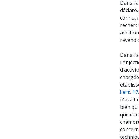
Dans l'a
déclare,
connu, 
recherch
addition
revendic
Dans l'a
l'object
d'activi
chargée 
établis
l'art. 1
n'avait 
bien qu'
que dan
chambres
concerna
techniq