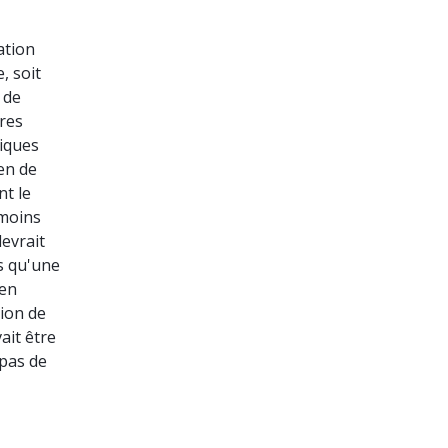
ation
, soit
 de
ires
tiques
men de
nt le
 moins
devrait
s qu'une
 en
tion de
ait être
 pas de