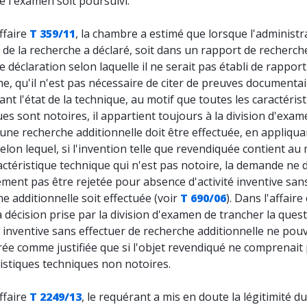
 l'examen soit poursuivi.
ffaire
T 359/11
, la chambre a estimé que lorsque l'administr
de la recherche a déclaré, soit dans un rapport de recherche
 déclaration selon laquelle il ne serait pas établi de rapport
e, qu'il n'est pas nécessaire de citer de preuves documenta
nt l'état de la technique, au motif que toutes les caractéris
es sont notoires, il appartient toujours à la division d'exa
 une recherche additionnelle doit être effectuée, en appliqua
selon lequel, si l'invention telle que revendiquée contient au
ctéristique technique qui n'est pas notoire, la demande ne 
ment pas être rejetée pour absence d'activité inventive san
e additionnelle soit effectuée (voir
T 690/06
). Dans l'affaire
a décision prise par la division d'examen de trancher la ques
té inventive sans effectuer de recherche additionnelle ne pouv
ée comme justifiée que si l'objet revendiqué ne comprenait
istiques techniques non notoires.
ffaire
T 2249/13
, le requérant a mis en doute la légitimité du