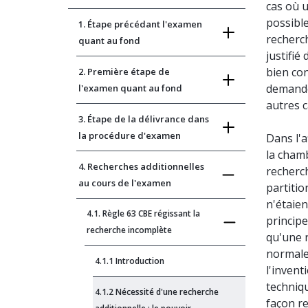
cas où u
possible
1. Étape précédant l'examen
recherch
quant au fond
justifié
bien con
2. Première étape de
demande
l'examen quant au fond
autres c
3. Étape de la délivrance dans
la procédure d'examen
Dans l'a
la chamb
4. Recherches additionnelles
recherch
au cours de l'examen
partitio
n'étaien
4.1. Règle 63 CBE régissant la
principe
recherche incomplète
qu'une r
normale
4.1.1 Introduction
l'inven
techniqu
4.1.2 Nécessité d'une recherche
façon re