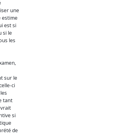
é
liser une
e estime
i est si
 si le
ous les
'examen,
t sur le
elle-ci
les
e tant
vrait
tive si
tique
prété de