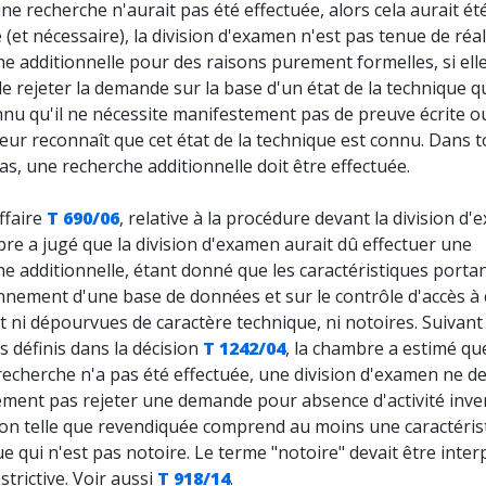
ne recherche n'aurait pas été effectuée, alors cela aurait ét
 (et nécessaire), la division d'examen n'est pas tenue de réa
e additionnelle pour des raisons purement formelles, si ell
 de rejeter la demande sur la base d'un état de la technique qu
nu qu'il ne nécessite manifestement pas de preuve écrite ou
ur reconnaît que cet état de la technique est connu. Dans t
as, une recherche additionnelle doit être effectuée.
ffaire
T 690/06
, relative à la procédure devant la division d
re a jugé que la division d'examen aurait dû effectuer une
e additionnelle, étant donné que les caractéristiques portan
nnement d'une base de données et sur le contrôle d'accès à c
t ni dépourvues de caractère technique, ni notoires. Suivant 
s définis dans la décision
T 1242/04
, la chambre a estimé qu
echerche n'a pas été effectuée, une division d'examen ne de
ment pas rejeter une demande pour absence d'activité inven
tion telle que revendiquée comprend au moins une caractéris
e qui n'est pas notoire. Le terme "notoire" devait être inter
strictive. Voir aussi
T 918/14
.