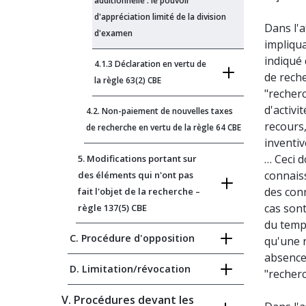
additionnelle : le pouvoir
d'appréciation limité de la division
Dans l'a
d'examen
impliqua
indiqué 
4.1.3 Déclaration en vertu de
de reche
la règle 63(2) CBE
"recher
d'activi
4.2. Non-paiement de nouvelles taxes
recours,
de recherche en vertu de la règle 64 CBE
inventiv
… Ceci d
5. Modifications portant sur
connais
des éléments qui n'ont pas
des con
fait l'objet de la recherche –
cas sont
règle 137(5) CBE
du temps
C. Procédure d'opposition
qu'une 
absence 
D. Limitation/révocation
"recherc
V. Procédures devant les