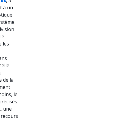
/08
, a
t à un
stique
système
ivision
le
 les
dans
nelle
a
s de la
ument
moins, le
récisés.
t, une
 recours