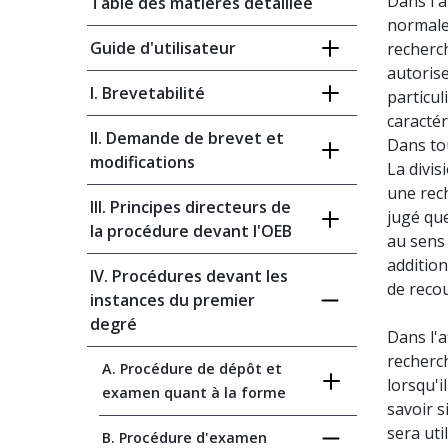
Dans l'a
Table des matières détaillée
normales
Guide d'utilisateur
recherch
autorise
I. Brevetabilité
particul
caracté
II. Demande de brevet et
Dans tou
modifications
La divis
une rech
III. Principes directeurs de
jugé que
la procédure devant l'OEB
au sens
addition
IV. Procédures devant les
de recou
instances du premier
degré
Dans l'a
recherc
A. Procédure de dépôt et
lorsqu'i
examen quant à la forme
savoir s
sera uti
B. Procédure d'examen