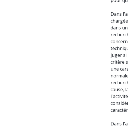
pour que
Dans l'a
chargée 
dans une
recherch
concerna
techniqu
juger si
critère 
une cara
normale
recherch
cause, l
l'activi
considér
caractér
Dans l'a