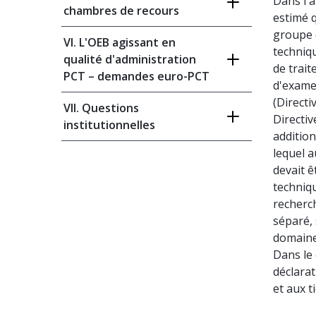
Dans l'a
chambres de recours
estimé q
groupe 
VI. L'OEB agissant en
techniqu
qualité d'administration
de trait
PCT – demandes euro-PCT
d'examen
(
Directiv
VII. Questions
Directiv
institutionnelles
addition
lequel a
devait ê
techniqu
recherch
séparé, 
domaine 
Dans le
déclara
et aux t