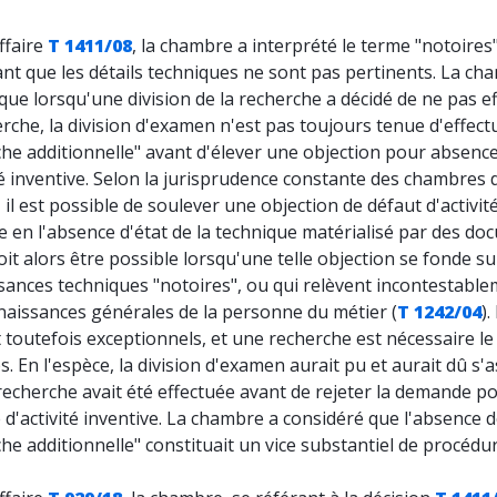
ffaire
T 1411/08
, la chambre a interprété le terme "notoire
nt que les détails techniques ne sont pas pertinents. La ch
que lorsqu'une division de la recherche a décidé de ne pas e
rche, la division d'examen n'est pas toujours tenue d'effec
che additionnelle" avant d'élever une objection pour absenc
té inventive. Selon la jurisprudence constante des chambres 
 il est possible de soulever une objection de défaut d'activit
e en l'absence d'état de la technique matérialisé par des d
oit alors être possible lorsqu'une telle objection se fonde su
sances techniques "notoires", ou qui relèvent incontestabl
naissances générales de la personne du métier (
T 1242/04
).
 toutefois exceptionnels, et une recherche est nécessaire le
. En l'espèce, la division d'examen aurait pu et aurait dû s'
recherche avait été effectuée avant de rejeter la demande p
d'activité inventive. La chambre a considéré que l'absence 
he additionnelle" constituait un vice substantiel de procédur