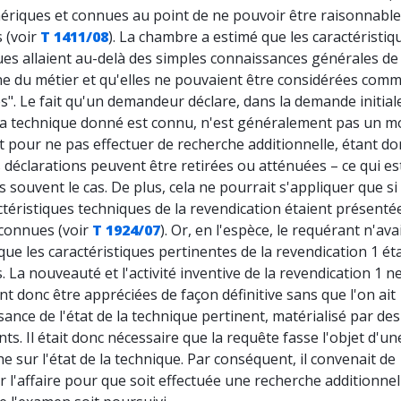
nériques et connues au point de ne pouvoir être raisonnabl
 (voir
T 1411/08
). La chambre a estimé que les caractéristiq
es allaient au-delà des simples connaissances générales de 
e du métier et qu'elles ne pouvaient être considérées com
s". Le fait qu'un demandeur déclare, dans la demande initial
 la technique donné est connu, n'est généralement pas un mo
t pour ne pas effectuer de recherche additionnelle, étant d
s déclarations peuvent être retirées ou atténuées – ce qui es
rs souvent le cas. De plus, cela ne pourrait s'appliquer que si
ctéristiques techniques de la revendication étaient présenté
onnues (voir
T 1924/07
). Or, en l'espèce, le requérant n'ava
que les caractéristiques pertinentes de la revendication 1 ét
 La nouveauté et l'activité inventive de la revendication 1 n
t donc être appréciées de façon définitive sans que l'on ait
ance de l'état de la technique pertinent, matérialisé par des
s. Il était donc nécessaire que la requête fasse l'objet d'un
e sur l'état de la technique. Par conséquent, il convenait de
 l'affaire pour que soit effectuée une recherche additionnel