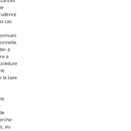
stances
ne
prudence
ux cas
connues.
ionnelle.
der à
re a
rocédure
he
 la taxe
ne
e
 de
herche
s, au