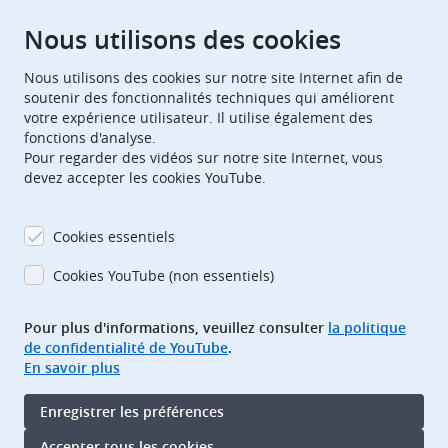
Chambres de recours
Nous utilisons des cookies
Nous utilisons des cookies sur notre site Internet afin de
European Patent Office
EPO Jobs
soutenir des fonctionnalités techniques qui améliorent
votre expérience utilisateur. Il utilise également des
fonctions d'analyse.
EuropeanPatentOffice
Pour regarder des vidéos sur notre site Internet, vous
devez accepter les cookies YouTube.
European Patent Office
EPO Jobs
EPO Procurement
Cookies essentiels
EPOorg
EPOjobs
Cookies YouTube (non essentiels)
Pour plus d'informations, veuillez consulter
la politique
TheEPO
de confidentialité de YouTube
.
En savoir plus
Footer
Adresse bibliographique
Enregistrer les préférences
Conditions d’utilisation
Protection des données
Accepter tous les cookies