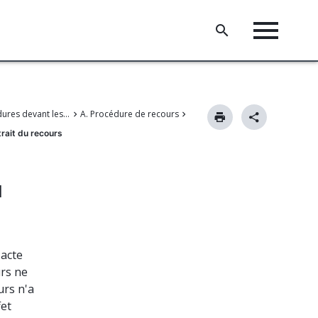
V. Procédures devant les chambres de recours
A. Procédure de recours
trait du recours
u
 acte
urs ne
urs n'a
fet