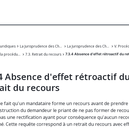
juridiques
La Jurisprudence des Chambers de recours de l'OEB
La Jurisprudence des Chambres de recours de l'Office européen des brevets
7. Clôture de la procédure de recours
7.3. Retrait du recours
7.3.4 Absence d'effet rétroactif du re
4 Absence d'effet rétroactif d
ait du recours
le fait qu'un mandataire forme un recours avant de prendre
nstruction du demandeur le priant de ne pas former de reco
 pas une rectification ayant pour conséquence qu'aucun reco
é. Cette requête correspond à un retrait du recours avec ef