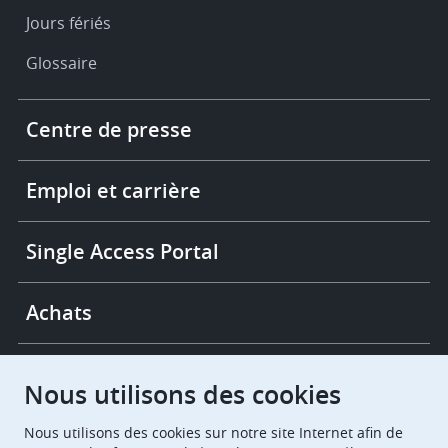
Jours fériés
Glossaire
Footer
Centre de presse
-
More
links
Emploi et carrière
Single Access Portal
Achats
Chambres de recours
Nous utilisons des cookies
Nous utilisons des cookies sur notre site Internet afin de
European Patent Office
EPO Jobs