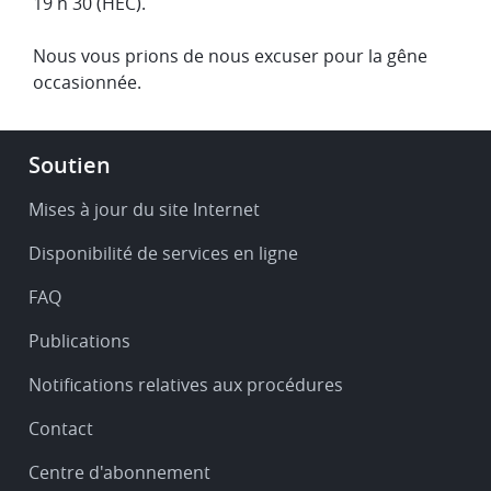
19 h 30 (HEC).
Nous vous prions de nous excuser pour la gêne
occasionnée.
Footer
Soutien
-
Service
Mises à jour du site Internet
&
Disponibilité de services en ligne
support
FAQ
Publications
Notifications relatives aux procédures
Contact
Centre d'abonnement