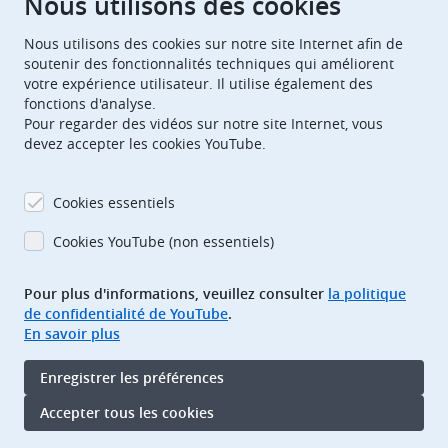
Nous utilisons des cookies
Nous utilisons des cookies sur notre site Internet afin de
European Patent Office
EPO Jobs
soutenir des fonctionnalités techniques qui améliorent
votre expérience utilisateur. Il utilise également des
fonctions d'analyse.
EuropeanPatentOffice
Pour regarder des vidéos sur notre site Internet, vous
devez accepter les cookies YouTube.
European Patent Office
EPO Jobs
EPO Procurement
Cookies essentiels
EPOorg
EPOjobs
Cookies YouTube (non essentiels)
Pour plus d'informations, veuillez consulter
la politique
TheEPO
de confidentialité de YouTube
.
En savoir plus
Footer
Adresse bibliographique
Enregistrer les préférences
Conditions d’utilisation
Protection des données
Accepter tous les cookies
Accessibilité