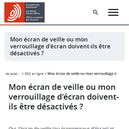
Skip
Skip
to
to
main
footer
content
Mon écran de veille ou mon
verrouillage d'écran doivent-ils être
désactivés ?
Mon écran de veille ou mon verrouillage d'écran do
Examen européen de qualification
EEQ en ligne
Mon écran de veille ou mon
verrouillage d'écran doivent-
ils être désactivés ?
Oui, l'écran de veille (ou économiseur d'écran) et