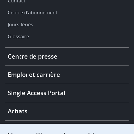
Contact
Centre d'abonnement
Jours fériés
Glossaire
Footer
Centre de presse
-
More
links
Emploi et carrière
Single Access Portal
Achats
Chambres de recours