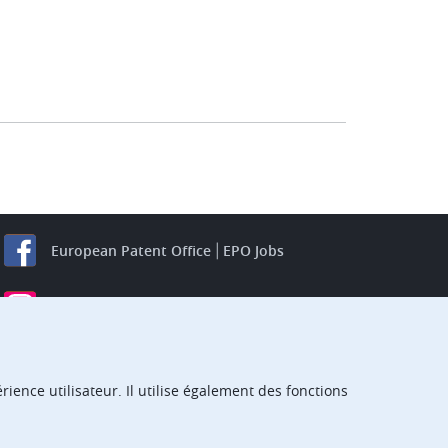
European Patent Office
EPO Jobs
EuropeanPatentOffice
European Patent Office
EPO Jobs
EPO Procurement
ience utilisateur. Il utilise également des fonctions
EPOorg
EPOjobs