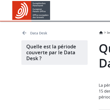
Skip
Skip
to
to
main
footer
content
Data Desk
Se
Qu
Quelle est la période
couverte par le Data
Desk ?
D
La pér
15 de
périod