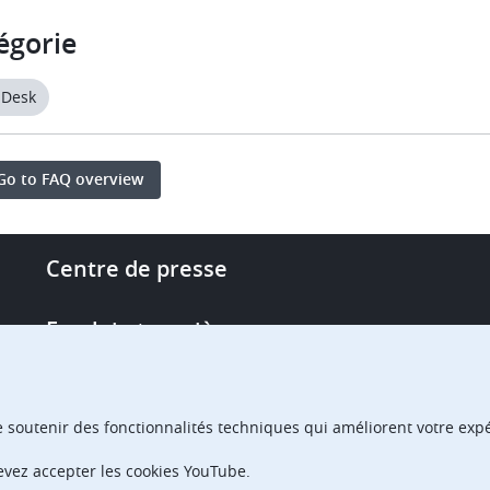
égorie
 Desk
Go to FAQ overview
Footer
Centre de presse
-
More
Emploi et carrière
links
Single Access Portal
e soutenir des fonctionnalités techniques qui améliorent votre expér
Achats
devez accepter les cookies YouTube.