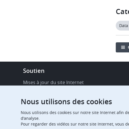
Cat
Data
Footer
Soutien
-
Service
Mises à jour du site Internet
&
Disponibilité de services en ligne
support
Nous utilisons des cookies
FAQ
Nous utilisons des cookies sur notre site Internet afin d
Publications
d'analyse.
Pour regarder des vidéos sur notre site Internet, vous 
Notifications relatives aux procédures