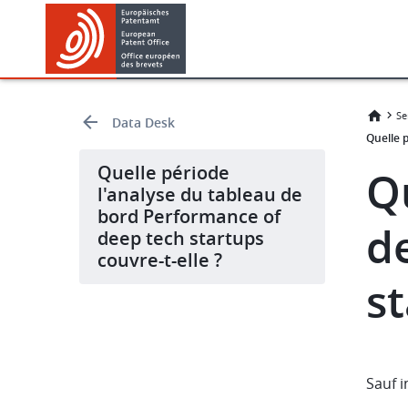
Skip
Skip
to
to
main
footer
content
Se
Data Desk
Quelle p
Quelle période
Q
l'analyse du tableau de
bord Performance of
d
deep tech startups
couvre-t-elle ?
st
Sauf i