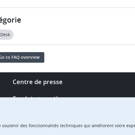
égorie
 Desk
Go to FAQ overview
Footer
Centre de presse
-
More
Emploi et carrière
links
Single Access Portal
e soutenir des fonctionnalités techniques qui améliorent votre expér
Achats