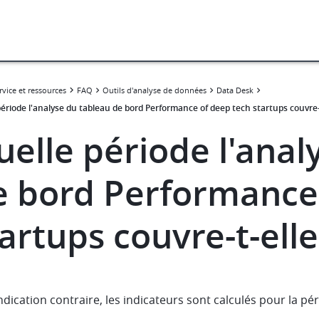
rvice et ressources
FAQ
Outils d'analyse de données
Data Desk
ériode l'analyse du tableau de bord Performance of deep tech startups couvre-t
uelle période l'anal
e bord Performance
artups couvre-t-elle
ndication contraire, les indicateurs sont calculés pour la p