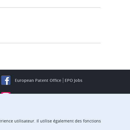
European Patent Office
EPO Jobs
EuropeanPatentOffice
European Patent Office
EPO Jobs
EPO Procurement
ience utilisateur. Il utilise également des fonctions