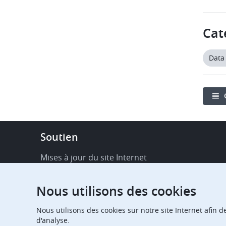
Cat
Data
Footer
Soutien
-
Service
Mises à jour du site Internet
&
Disponibilité de services en ligne
support
Nous utilisons des cookies
FAQ
Nous utilisons des cookies sur notre site Internet afin d
Publications
d'analyse.