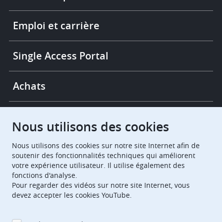
More
links
Emploi et carrière
Single Access Portal
Achats
Chambres de recours
Nous utilisons des cookies
Nous utilisons des cookies sur notre site Internet afin de
European Patent Office
EPO Jobs
soutenir des fonctionnalités techniques qui améliorent
votre expérience utilisateur. Il utilise également des
fonctions d'analyse.
EuropeanPatentOffice
Pour regarder des vidéos sur notre site Internet, vous
devez accepter les cookies YouTube.
European Patent Office
EPO Jobs
EPO Procurement