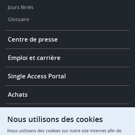
Jours fériés
Glossaire
Footer
Centre de presse
-
More
links
Emploi et carrière
Single Access Portal
Achats
Chambres de recours
Nous utilisons des cookies
Nous utilisons des cookies sur notre site Internet afin de
European Patent Office
EPO Jobs