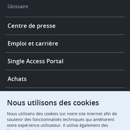
Glossaire
Footer
Centre de presse
-
More
links
Emploi et carrière
Single Access Portal
Achats
Chambres de recours
Nous utilisons des cookies
Nous utilisons des cookies sur notre site Internet afin de
European Patent Office
EPO Jobs
soutenir des fonctionnalités techniques qui améliorent
votre expérience utilisateur. Il utilise également des