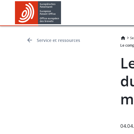
Skip
Skip
to
to
main
footer
content
Se
Service et ressources
Le comp
L
du
m
04.04