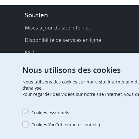
Footer
Soutien
-
Service
Mises à jour du site Internet
&
Disponibilité de services en ligne
support
FAQ
Publications
Nous utilisons des cookies
Notifications relatives aux procédures
Nous utilisons des cookies sur notre site Internet afin d
d'analyse.
Contact
Pour regarder des vidéos sur notre site Internet, vous 
Centre d'abonnement
Cookies essentiels
Jours fériés
Cookies YouTube (non essentiels)
Glossaire