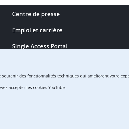
Footer
Centre de presse
-
More
Emploi et carrière
links
Single Access Portal
Achats
e soutenir des fonctionnalités techniques qui améliorent votre expér
Chambres de recours
devez accepter les cookies YouTube.