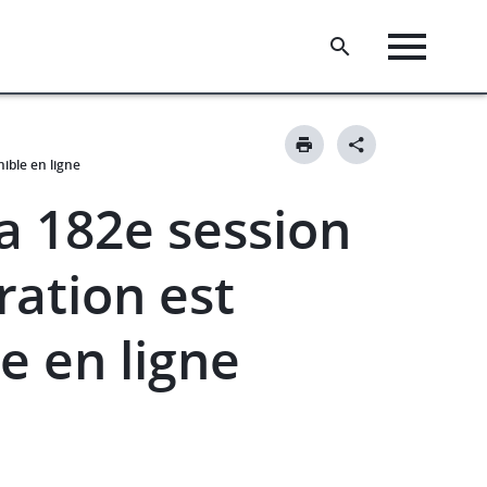
ible en ligne
a 182e session
ration est
e en ligne