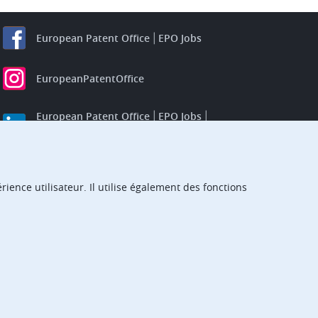
European Patent Office
EPO Jobs
EuropeanPatentOffice
European Patent Office
EPO Jobs
EPO Procurement
EPOorg
EPOjobs
ience utilisateur. Il utilise également des fonctions
TheEPO