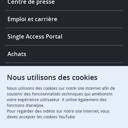
Centre de presse
-
More
links
Emploi et carrière
Single Access Portal
Achats
Chambres de recours
Nous utilisons des cookies
Nous utilisons des cookies sur notre site Internet afin de
European Patent Office
EPO Jobs
soutenir des fonctionnalités techniques qui améliorent
votre expérience utilisateur. Il utilise également des
fonctions d'analyse.
EuropeanPatentOffice
Pour regarder des vidéos sur notre site Internet, vous
devez accepter les cookies YouTube.
European Patent Office
EPO Jobs