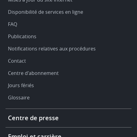
&
Disponibilité de services en ligne
support
FAQ
Publications
Notifications relatives aux procédures
Contact
Centre d'abonnement
Jours fériés
Glossaire
Footer
Centre de presse
-
More
links
Emploi et carrière