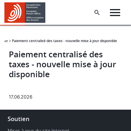
Skip
Skip
to
to
main
footer
content
Paiement centralisé des taxes - nouvelle mise à jour disponible
ternet
Paiement centralisé des
taxes - nouvelle mise à jour
disponible
17.06.2026
Footer
Soutien
-
Service
Mises à jour du site Internet