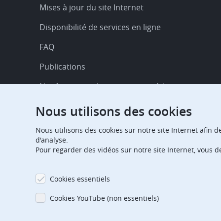
Service
Mises à jour du site Internet
&
Disponibilité de services en ligne
support
FAQ
Publications
Notifications relatives aux procédures
Contact
Nous utilisons des cookies
Centre d'abonnement
Nous utilisons des cookies sur notre site Internet afin d
d'analyse.
Jours fériés
Pour regarder des vidéos sur notre site Internet, vous 
Glossaire
Cookies essentiels
Cookies YouTube (non essentiels)
Footer
Adresse bibliographique
Conditions d’utilisation
Protection