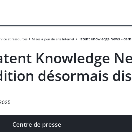
Patent Knowledge News – derniè
rvice et ressources
Mises à jour du site Internet
atent Knowledge Ne
dition désormais di
.2025
Footer
Centre de presse
-