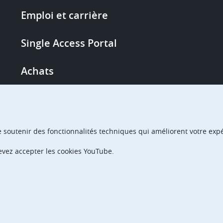
More
Emploi et carrière
links
Single Access Portal
Achats
Chambres de recours
e soutenir des fonctionnalités techniques qui améliorent votre expér
devez accepter les cookies YouTube.
 des données
Accessibilité