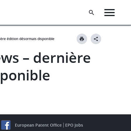
re édition désormais disponible
ws – dernière
sponible
European Patent Office
EPO Jobs