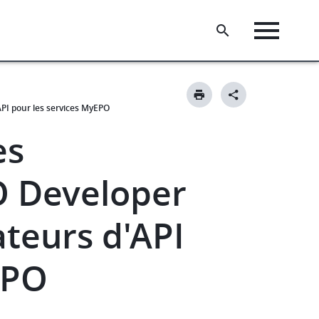
API pour les services MyEPO
es
O Developer
sateurs d'API
EPO