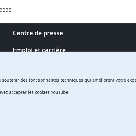
.2025
Footer
Centre de presse
-
More
Emploi et carrière
links
Single Access Portal
e soutenir des fonctionnalités techniques qui améliorent votre expér
Achats
devez accepter les cookies YouTube.
Chambres de recours