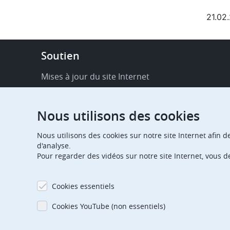
21.02
Footer
Soutien
-
Service
Mises à jour du site Internet
&
Disponibilité de services en ligne
support
Nous utilisons des cookies
FAQ
Nous utilisons des cookies sur notre site Internet afin d
Publications
d'analyse.
Pour regarder des vidéos sur notre site Internet, vous 
Notifications relatives aux procédures
Contact
Cookies essentiels
Centre d'abonnement
Cookies YouTube (non essentiels)
Jours fériés