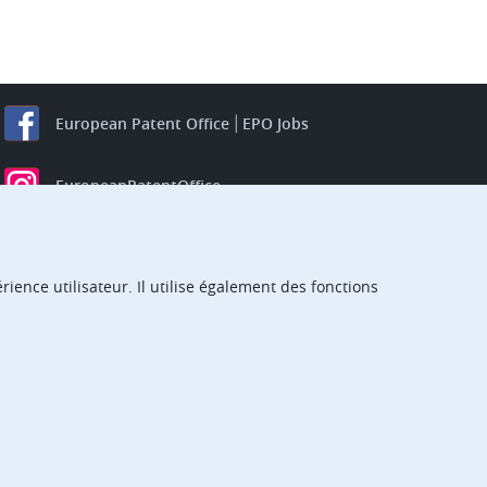
European Patent Office
EPO Jobs
EuropeanPatentOffice
European Patent Office
EPO Jobs
EPO Procurement
ience utilisateur. Il utilise également des fonctions
EPOorg
EPOjobs
TheEPO