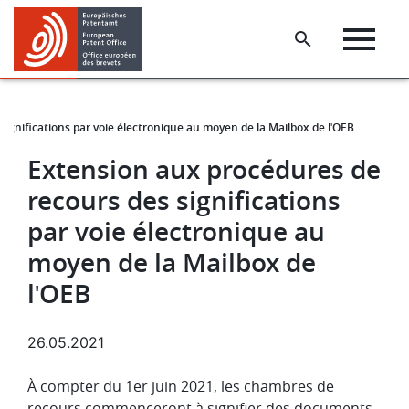
Skip
Skip
to
to
main
footer
content
ignifications par voie électronique au moyen de la Mailbox de lʹOEB
Extension aux procédures de
recours des significations
par voie électronique au
moyen de la Mailbox de
lʹOEB
26.05.2021
À compter du 1er juin 2021, les chambres de
recours commenceront à signifier des documents