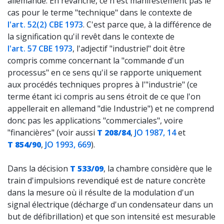
allemande. En revanche, ce n'est manifestement pas le
cas pour le terme "technique" dans le contexte de
l'art. 52(2) CBE 1973
. C'est parce que, à la différence de
la signification qu'il revêt dans le contexte de
l'art. 57 CBE 1973
, l'adjectif "industriel" doit être
compris comme concernant la "commande d'un
processus" en ce sens qu'il se rapporte uniquement
aux procédés techniques propres à l'"industrie" (ce
terme étant ici compris au sens étroit de ce que l'on
appellerait en allemand "die Industrie") et ne comprend
donc pas les applications "commerciales", voire
"financières" (voir aussi
T 208/84
,
JO 1987, 14
et
T 854/90
,
JO 1993, 669
).
Dans la décision
T 533/09
, la chambre considère que le
train d'impulsions revendiqué est de nature concrète
dans la mesure où il résulte de la modulation d'un
signal électrique (décharge d'un condensateur dans un
but de défibrillation) et que son intensité est mesurable