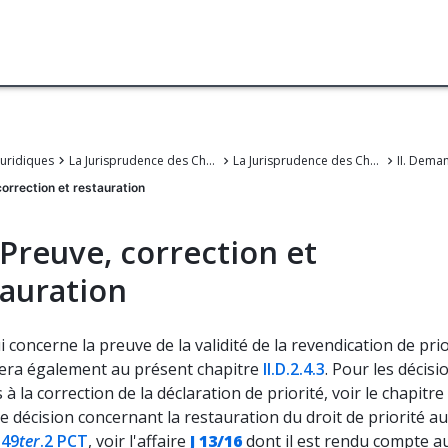
juridiques
La Jurisprudence des Chambers de recours de l'OEB
La Jurisprudence des Chambres de recours de l'Office européen des brevets
correction et restauration
 Preuve, correction et
tauration
i concerne la preuve de la validité de la revendication de prio
rera également au présent chapitre
II.D.2.4.3
. Pour les décisi
s à la correction de la déclaration de priorité, voir le chapitre
 décision concernant la restauration du droit de priorité au 
 49
ter
.2 PCT
, voir l'affaire
J 13/16
dont il est rendu compte a