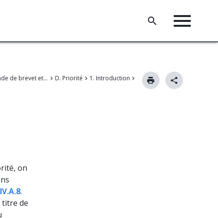
II. Demande de brevet et modifications
D. Priorité
1. Introduction
rité, on
ons
IV.A.8
.
titre de
u