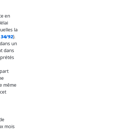
te en
élai
uelles la
J 34/92
).
"dans un
nt dans
rprétés
part
me
 le même
cet
 de
ux mois