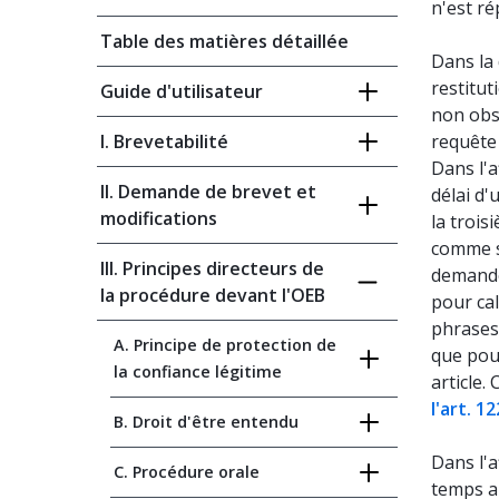
n'est ré
Table des matières détaillée
Dans la
restitut
Guide d'utilisateur
non obse
I. Brevetabilité
requête 
Dans l'a
II. Demande de brevet et
délai d'
modifications
la troi
comme s
III. Principes directeurs de
demande
la procédure devant l'OEB
pour cal
phrases
A. Principe de protection de
que pour
la confiance légitime
article.
l'art. 1
B. Droit d'être entendu
Dans l'a
C. Procédure orale
temps ap