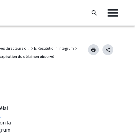
III. Principes directeurs de la procédure devant l'OEB
E. Restitutio in integrum
'expiration du délai non observé
élai
,
lon la
egrum