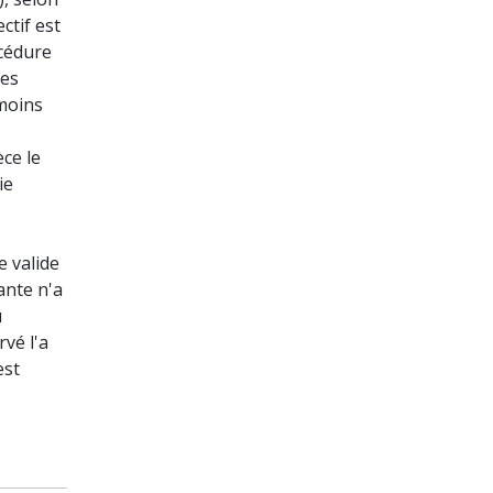
ctif est
océdure
des
nmoins
èce le
ie
e valide
ante n'a
u
rvé l'a
est