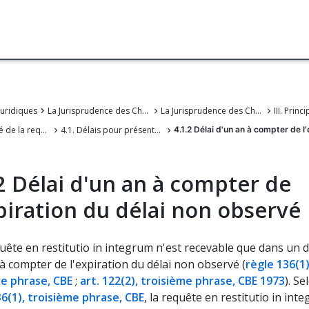
juridiques
La Jurisprudence des Chambers de recours de l'OEB
La Jurisprudence des Chambres de recours de l'Office européen des brevets
4. Recevabilité de la requête en restitutio in integrum
4.1. Délais pour présenter une requête en restitutio in integrum (règle 136(1) CBE)
4.1.2 Délai d'un an à compter de l
2 Délai d'un an à compter de
piration du délai non observé
ête en restitutio in integrum n'est recevable que dans un d
à compter de l'expiration du délai non observé (
règle 136(1)
e phrase, CBE
;
art. 122(2), troisième phrase, CBE 1973
). Se
36(1), troisième phrase, CBE
, la requête en restitutio in int