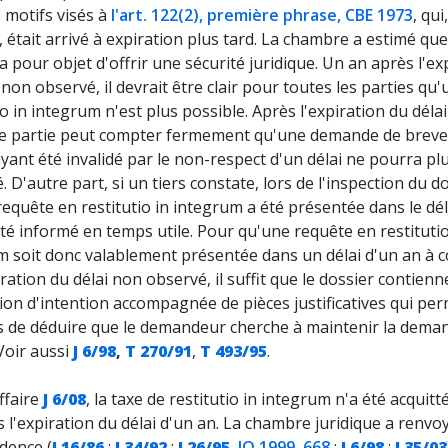
 motifs visés à
l'art. 122(2), première phrase, CBE 1973
, qui
, était arrivé à expiration plus tard. La chambre a estimé que 
a pour objet d'offrir une sécurité juridique. Un an après l'ex
 non observé, il devrait être clair pour toutes les parties qu
io in integrum n'est plus possible. Après l'expiration du déla
te partie peut compter fermement qu'une demande de breve
yant été invalidé par le non-respect d'un délai ne pourra pl
. D'autre part, si un tiers constate, lors de l'inspection du do
equête en restitutio in integrum a été présentée dans le dél
 été informé en temps utile. Pour qu'une requête en restitutio
m soit donc valablement présentée dans un délai d'un an à 
iration du délai non observé, il suffit que le dossier contien
ion d'intention accompagnée de pièces justificatives qui pe
rs de déduire que le demandeur cherche à maintenir la dema
Voir aussi
J 6/98
,
T 270/91
,
T 493/95
.
ffaire
J 6/08
, la taxe de restitutio in integrum n'a été acquitt
 l'expiration du délai d'un an. La chambre juridique a renvoy
dence (
J 16/86
;
J 34/92
;
J 26/95
,
JO 1999, 668
;
J 6/98
;
J 35/03