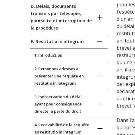
pour les
D. Délais, documents
l'espèce
transmis par télécopie,
d'un an 
poursuite et interruption de
du délai
la procédure
restitut
an, tou
E. Restitutio in integrum
brevet a
restauré
1. Introduction
qu'une r
2. Personnes admises à
an, il a
présenter une requête en
integru
restitutio in integrum
de l'exp
déclarat
3. Inobservation du délai
aux tie
ayant pour conséquence
brevet. 
directe la perte du droit
Dans l'a
4. Recevabilité de la requête
qu'après
en restitutio in integrum
jurispru