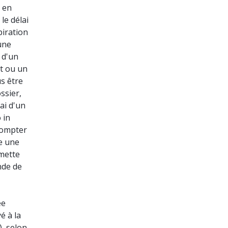
, en
le délai
piration
'une
i d'un
t ou un
us être
ssier,
ai d'un
 in
compter
ne une
rmette
nde de
ée
é à la
), selon