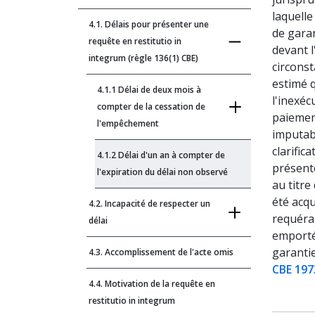
laquelle
4.1. Délais pour présenter une
de garan
requête en restitutio in
devant 
integrum (règle 136(1) CBE)
circonst
estimé q
4.1.1 Délai de deux mois à
l'inexéc
compter de la cessation de
paiement
l'empêchement
imputab
clarific
4.1.2 Délai d'un an à compter de
présenté
l'expiration du délai non observé
au titre
été acqu
4.2. Incapacité de respecter un
requéran
délai
emporté 
garantie
4.3. Accomplissement de l'acte omis
CBE 197
4.4. Motivation de la requête en
restitutio in integrum