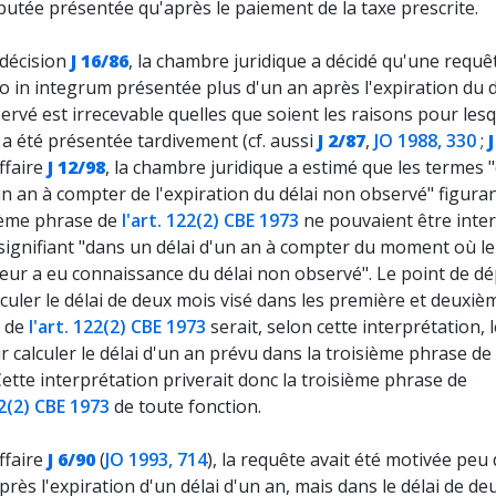
putée présentée qu'après le paiement de la taxe prescrite.
 décision
J 16/86
, la chambre juridique a décidé qu'une requê
io in integrum présentée plus d'un an après l'expiration du d
rvé est irrecevable quelles que soient les raisons pour lesq
a été présentée tardivement (cf. aussi
J 2/87
,
JO 1988, 330
;
ffaire
J 12/98
, la chambre juridique a estimé que les termes 
un an à compter de l'expiration du délai non observé" figura
sième phrase de
l'art. 122(2) CBE 1973
ne pouvaient être inte
ignifiant "dans un délai d'un an à compter du moment où le
ur a eu connaissance du délai non observé". Le point de dé
culer le délai de deux mois visé dans les première et deuxiè
 de
l'art. 122(2) CBE 1973
serait, selon cette interprétation,
 calculer le délai d'un an prévu dans la troisième phrase de 
 Cette interprétation priverait donc la troisième phrase de
22(2) CBE 1973
de toute fonction.
ffaire
J 6/90
(
JO 1993, 714
), la requête avait été motivée peu
rès l'expiration d'un délai d'un an, mais dans le délai de de