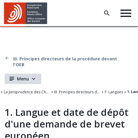
III. Principes directeurs de la procédure devant
l'OEB
Menu
La Jurisprudence des Chambres de recours de l'Office européen des brevets
III. Principes directeurs de la procédure devant l'OEB
F. Langues
1. La
1. Langue et date de dépôt
d'une demande de brevet
européen