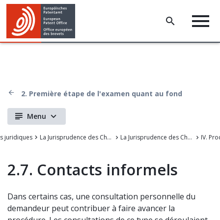
2. Première étape de l'examen quant au fond
Menu
s juridiques
La Jurisprudence des Chambers de recours de l'OEB
La Jurisprudence des Chambres de recours de l'Office européen des brevets
2.7. Contacts informels
Dans certains cas, une consultation personnelle du
demandeur peut contribuer à faire avancer la