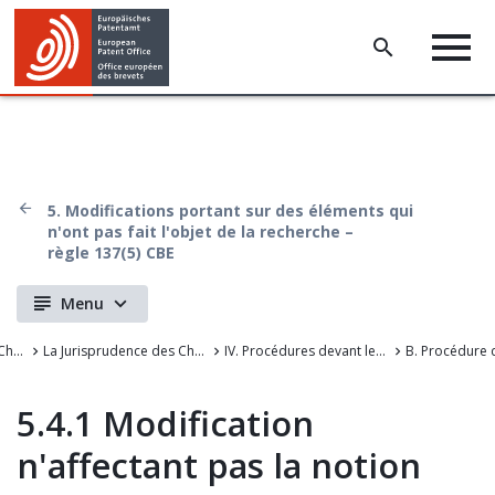
5. Modifications portant sur des éléments qui
n'ont pas fait l'objet de la recherche –
règle 137(5) CBE
Menu
La Jurisprudence des Chambers de recours de l'OEB
La Jurisprudence des Chambres de recours de l'Office européen des brevets
IV. Procédures devant les instances du premier degré
B. Procédure
5.4.1 Modification
n'affectant pas la notion