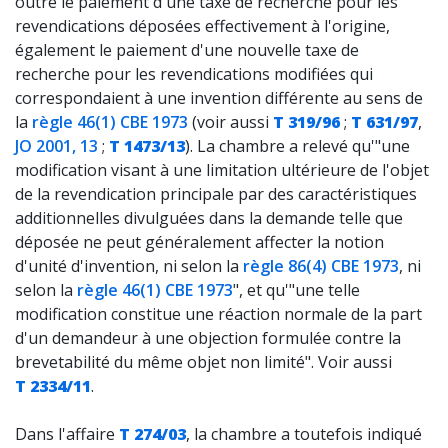
outre le paiement d'une taxe de recherche pour les
revendications déposées effectivement à l'origine,
également le paiement d'une nouvelle taxe de
recherche pour les revendications modifiées qui
correspondaient à une invention différente au sens de
la
règle 46(1) CBE 1973
(voir aussi
T 319/96
;
T 631/97
,
JO 2001, 13
;
T 1473/13
). La chambre a relevé qu'"une
modification visant à une limitation ultérieure de l'objet
de la revendication principale par des caractéristiques
additionnelles divulguées dans la demande telle que
déposée ne peut généralement affecter la notion
d'unité d'invention, ni selon la
règle 86(4) CBE 1973
, ni
selon la
règle 46(1) CBE 1973
", et qu'"une telle
modification constitue une réaction normale de la part
d'un demandeur à une objection formulée contre la
brevetabilité du même objet non limité". Voir aussi
T 2334/11
.
Dans l'affaire
T 274/03
, la chambre a toutefois indiqué