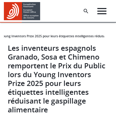
Skip
Skip
to
to
main
footer
content
Young Inventors Prize 2025 pour leurs étiquettes intelligentes réduisant le ga
Les inventeurs espagnols
Granado, Sosa et Chimeno
remportent le Prix du Public
lors du Young Inventors
Prize 2025 pour leurs
étiquettes intelligentes
réduisant le gaspillage
alimentaire