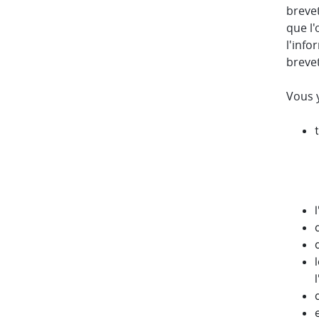
brevet
que l'
l'info
brevet
Vous y