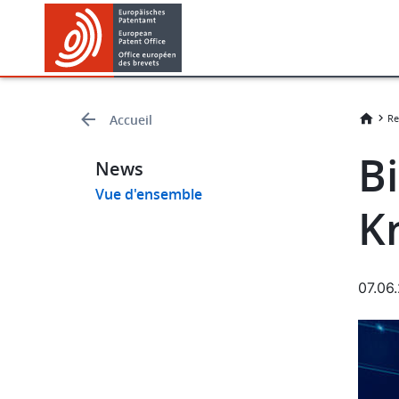
Skip
Skip
to
to
main
footer
content
Accueil
Re
Bi
News
Vue d'ensemble
K
07.06