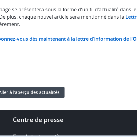
page se présentera sous la forme d'un fil d'actualité dans l
 De plus, chaque nouvel article sera mentionné dans la
Lett
ièrement.
onnez-vous dès maintenant à la lettre d'information de l'OE
!
Aller à l’aperçu des actualités
Footer
Centre de presse
-
More
Emploi et carrière